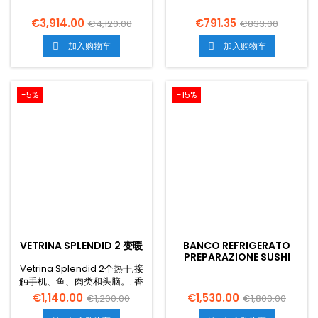
€3,914.00
€791.35
€4,120.00
€833.00
加入购物车
加入购物车


-5%
-15%
VETRINA SPLENDID 2 变暖
BANCO REFRIGERATO
PREPARAZIONE SUSHI
Vetrina Splendid 2个热干,接
触手机、鱼、肉类和头脑。. 香
蕉、气温、快速粮食和街头粮
€1,140.00
€1,530.00
€1,200.00
€1,800.00
食的流向。.