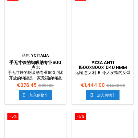
品牌:
YCITALIA
手无寸铁的钢吸纳专业600
PZZA ANTI
卢比
1500X800X1040 HMM
手无寸铁的钢吸纳专业600卢比
运输 意大利. B. 令人发指的反弹
开放的钢罐是一家无端的钢罐,
然后是后方银行。.露天感钢盔
€276.45
€1,444.00
€291.00
€1,520.00
不锈钢接着发言。.露天感a 管
道 大赦国际的上层有304个小
加入购物车
加入购物车


钢在Scotch B仪式外面。.手无
寸铁的钢矿 下层大陆架带宽。.
-5%
-5%