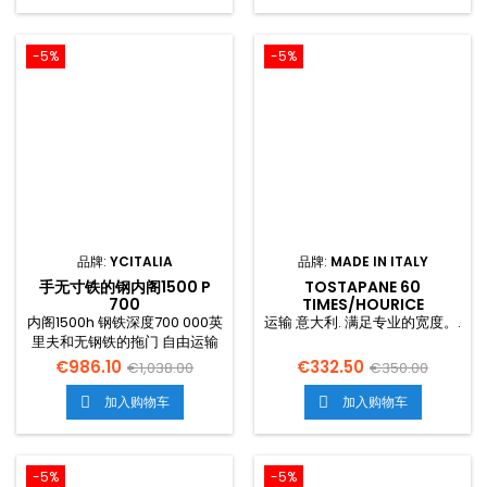
-5%
-5%
品牌:
YCITALIA
品牌:
MADE IN ITALY
手无寸铁的钢内阁1500 P
TOSTAPANE 60
700
TIMES/HOURICE
内阁1500h 钢铁深度700 000英
运输 意大利. 满足专业的宽度。.
里夫和无钢铁的拖门 自由运输
手无寸铁的钢内阁1500 p 700
€986.10
€332.50
€1,038.00
€350.00
加入购物车
加入购物车


-5%
-5%