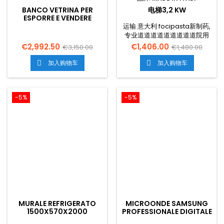
BANCO VETRINA PER
电梯3,2 KW
ESPORRE E VENDERE
PESCE FRESCO E
运输 意大利 focipasta新制药,
MOLLUSCHI
专业道道道道道道道道道院用
2000X1200X1180
电道热器作为汽车汽车的汽车
€2,992.50
€1,406.00
€3,150.00
€1,480.00
汽车,用硬药用钢炊做饭,打着无
缝的钢弹道,修修道院,修道院专
加入购物车
加入购物车


业用汽车。
-5%
-5%
MURALE REFRIGERATO
MICROONDE SAMSUNG
1500X570X2000
PROFESSIONALE DIGITALE