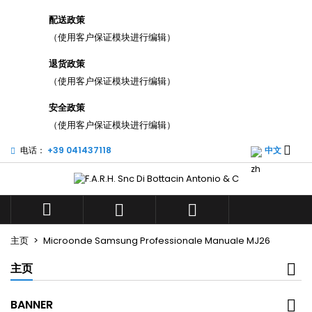
×
×
×
配送政策
添加至愿望清单
((title))
登录
（使用客户保证模块进行编辑）
您需要登录才能将产品保存在您的心愿单中。
退货政策
((label))
add_circle_outli
（使用客户保证模块进行编辑）
Create new list
((cancelText))
((loginText))
安全政策
（使用客户保证模块进行编辑）
((cancelText))
((createText))

电话：
+39 041437118
中文



主页
Microonde Samsung Professionale Manuale MJ26
主页
BANNER