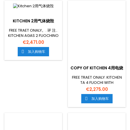
KITCHEN 2用气体烧毁
FREE TRAET ONALY。. 评 注..
KITCHEN AGAS 2 FUOCHINO
AGAS
€2,471.00
STATICOTHWIGRILCM.67X38X34H,
TEMP:125 COMM27°C,WITH 1
加入购物车

GRIGLIACM.65X36
MESIONCM. 80X60X90H
GSPOWER21 KW-18.060
COPY OF KITCHEN 4用电烧
KCAL/H 页: 195 KG 五. 人权论
坛0 617 M3
FREE TRAET ONALY. KITCHEN
TA 4 FUOCHI WITH
ELECTSCALICL
€2,275.00
CM.64X42X35H, TEMP:
50.2.C,CON 1 GRIGLIA
加入购物车

CM.53X32.5 GN1/1 - PORTA
CIECA INOXXICO MESIONCM.
80X60X90H GSPOWER18
KW-15480 KCAL/H
ELECTRICAL POWER2 6 KW 五
OLTAG230V FIT50/60 HZ 页: