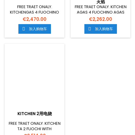
火焰
FREE TRAET ONALY.
FREE TRAET ONALY. KITCHEN
KITCHENGAS 4 FUOCHINO
AGAS 4 FUOCHINO AGAS
AGAS
STATICOTHWIGRILCM.64X39X35
€2,470.00
€2,262.00
STATICOTHWIGRILCM.64X39X35H,
TEMP:125 COMM27°C, WITH 1
TEMP:125 NY 275°C,WITH 1
GRIGLIACM.53X32.5 GN1/1 -
加入购物车
加入购物车


GRIGLIACM.53X32.5 GN1/1 -
PORTA ECACI INOX35H
PORTAVETTAVETTAVETTAV
MESIONCM. 80X60X90H
MESIONCM. 80X60X90H
GSPOWER22 KW-18.920
GSPOWER22 KW-18.920
KCAL/HH ELECTRICAL
KCAL/HH ELECTRICAL
POWER0.015 KW 五
POWER0.015 KW 五
OLTAG230V FIT50/60 HZ 页:
OLTAG230V FIT50/60 HZ 页:
19 KG 五. 人权论坛0 617 M3
19 KG 五. 人权论坛0 617 M3
KITCHEN 2用电烧
FREE TRAET ONALY. KITCHEN
TA 2 FUOCHI WITH
ELECTSCAL ICICL