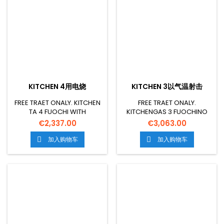
19 KG 五. 人权论坛0 617 M3
KITCHEN 4用电烧
KITCHEN 3以气温射击
FREE TRAET ONALY. KITCHEN
FREE TRAET ONALY.
TA 4 FUOCHI WITH
KITCHENGAS 3 FUOCHINO
ELECTSCALICL
AGAS STATICO
€2,337.00
€3,063.00
CM.64X42X35H, TEMP:
THWIGRILCM.67X38X34H,
50.2.C,CON 1 GRIGLIA
TEMP:125 NY 27°C, WITH 1
加入购物车
加入购物车


CM.53X32.5 GN1/1 - PORTA
GRIGLIACM.65X36, VANO
CIECA INOXXICO MESIONCM.
NEUT WITS PORTA。.
80X60X90H GSPOWER18
MESIONCM.120X60X90H
KW-15480 KCAL/H
GSPOWER31 KW -
ELECTRICAL POWER2 6 KW 五
26660KCAL/HH 页: 1102 KG
OLTAG230V FIT50/60 HZ 页:
五. 人权论坛0 915 M3
19 KG 五. 人权论坛0 617 M3