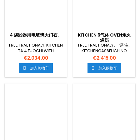
4 烧毁器用电玻璃大门石。
KITCHEN 6气体 OVEN炮火
烧伤
FREE TRAET ONALY. KITCHEN
FREE TRAET ONALY。. 评 注..
TA 4 FUOCHI WITH
KITCHENGAS6FUCHINO
ELECTSCAL ICICL
AGAS
€2,034.00
€2,415.00
CM.64X42X35H, TEMP:
STATICOTHWIGRILCM.64X39X35
50.2.C,CON 1 GRIGLIA
TEMP:125 NY 275°C,WITH 1
加入购物车
加入购物车


CM.53X32.5 GN1/1 -
GRIGLIACM.53X32.5 GN1/1-
PORTAVETTAVETTAVETTA
PORTAVETTAVETTAVETROLCM.6
MESIONCM. 80X60X90H
TEMP: 125 MP: MP
GSPOWER18 KW-15480
275°C,WITH 1 GRIGLIA
KCAL/H ELECTRICAL POWER2
CM.53X32.5 GN1 -
6 KW 五OLTAG230V FIT50/60
PETTAVETTAVETTAVETTA
HZ 页: 19 KG 五. 人权论坛0 617
MESIONCM. 100X60X90H
M3
GSPOWER31 KW -
26660KCAL/HH ELECTRICAL
POWER0.015 KW 五
OLTAG230V FIT50/60 HZ 页:
1106 KG 五. 人权论坛0...