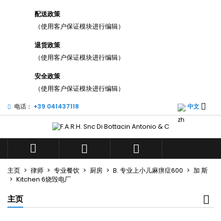
×
×
×
配送政策
添加至愿望清单
((title))
登录
（使用客户保证模块进行编辑）
您需要登录才能将产品保存在您的心愿单中。
退货政策
((label))
add_circle_outli
（使用客户保证模块进行编辑）
Create new list
((cancelText))
((loginText))
安全政策
（使用客户保证模块进行编辑）
((cancelText))
((createText))

电话：
+39 041437118
中文



主页
律师
专业餐饮
厨房
B. 专业上小儿麻痹症600
加 斯
Kitchen 6烧毁电厂
主页