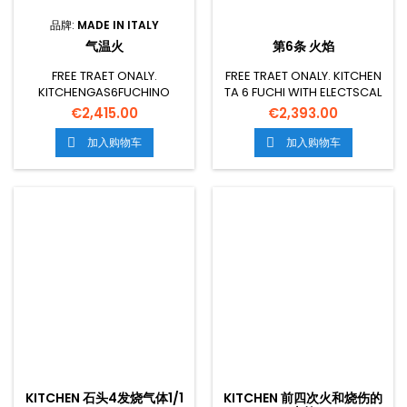
品牌:
MADE IN ITALY
气温火
第6条 火焰
FREE TRAET ONALY.
FREE TRAET ONALY. KITCHEN
KITCHENGAS6FUCHINO
TA 6 FUCHI WITH ELECTSCAL
AGAS STATICIC
ICICL CM.64X42X35H, TEMP:
€2,415.00
€2,393.00
WIGRILCM.64X39X35H,
50.2.C,CON 1 GRIGLIA
TEMP:125 NY 27°C,WITH 1
CM.53X32.5 GN1/1 - PORTA
加入购物车
加入购物车


GRIGLIACM.53X32.5 GN1/1 -
CIECA INOXI MESIONCM.
PORTACIECA INOX35H,
100X60X90H GSPOWER27
TEMP: 125 MP 275°C,WITH 1
KW - 23193 KCAL/HHH
GRIGLIA CM.53X32.5 GN1/1 -
ELECTRICAL POWER2 6 KW 五
PORTA MESIONCM.
OLTAG230V FIT50/60 HZ 页:
100X60X90H GSPOWER31 KW
1106 KG 五. 人权论坛0 766 M3
- 26660KCAL/HH ELECTRICAL
POWER0.015 KW 五
OLTAG230V FIT50/60 HZ 页:
1106 KG 五. 人权论坛0 766 M3
KITCHEN 石头4发烧气体1/1
KITCHEN 前四次火和烧伤的