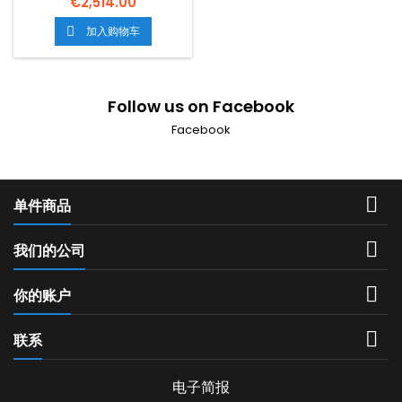
€2,514.00
CM.67X38X34H, TEMP:
50.2.C,WITH 1 GRIGLIA
加入购物车

CM.65X36 MESIONCM.
80X60X90H GSPOWER17
KW-14.620 KCAL/H
ELECTRICAL POWER3 0 五
Follow us on Facebook
OLTAG230V FIT50/60 HZ 页:
195 KG 五. 人权论坛0 617 M3
Facebook

单件商品

我们的公司

你的账户

联系
电子简报