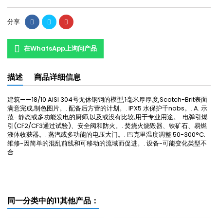
分享
在WhatsApp上询问产品
描述
商品详细信息
建筑——18/10 AISI 304号无休钢钢的模型,1毫米厚厚度,Scotch-Brit表面
满意完成,制色图片。. 配备后方营的计划。. IPX5 水保护千nobs。. A. 示
范- 静态或多功能发电的厨师,以及或没有比较,用于专业用途。. 电弹引爆
引(CF2/CF3通过试验)、安全阀和防火。. 焚烧火烧毁器、铁矿石、易燃
液体收获器。. 蒸汽或多功能的电压大门。. 巴克里温度调整:50-300°C.
维修-因简单的混乱前线和可移动的流域而促进。. 设备-可能变化类型不
合
同一分类中的11其他产品：