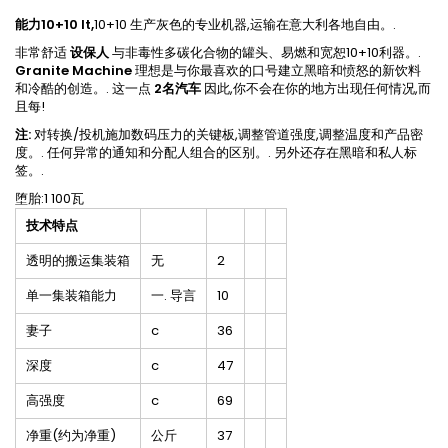
能力10+10 lt,
10+10 生产灰色的专业机器,运输在意大利各地自由。.
非常舒适
设保人
与非毒性多碳化合物的罐头、易燃和宽恕10+10利器。.
Granite Machine
理想是与你最喜欢的口号建立黑暗和愤怒的新饮料
和冷酷的创造。. 这一点
2名汽车
因此,你不会在你的地方出现任何情况,而
且每!
注:
对转换/投机施加数码压力的关键板,调整管道强度,调整温度和产品密
度。. 任何异常的通知和分配人组合的区别。. 另外还存在黑暗和私人标
签。.
堕胎:1 100瓦
技术特点
透明的搬运集装箱
无
2
单一集装箱能力
一. 导言
10
妻子
c
36
深度
c
47
高强度
c
69
净重(约为净重)
公斤
37