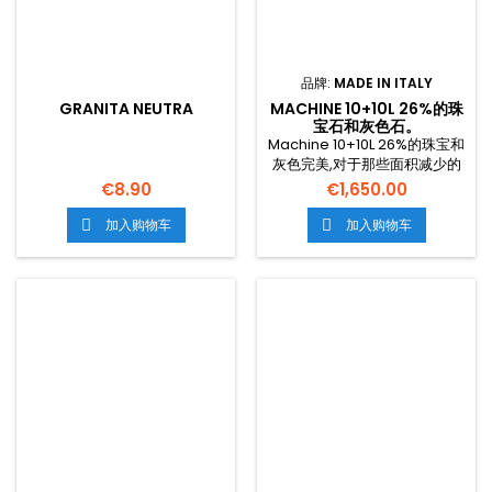
品牌:
MADE IN ITALY
GRANITA NEUTRA
MACHINE 10+10L 26%的珠
宝石和灰色石。
Machine 10+10L 26%的珠宝和
灰色完美,对于那些面积减少的
空间的人来说,不想提供掩护和
€8.90
€1,650.00
灰色。. 两个坦克从每10个L级的
能力中拆除,与该产品接触的所
加入购物车
加入购物车


有组成部分都没有便利清洁进
程的工具。. 在整个意大利,运输
是免费的。.