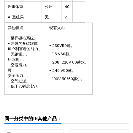
严重体重
公斤
40
A. 重组局
无
2
其他特点
现有火山
- 采样磁拖系统。.
- 易燃的多碳罐体,
- 230V50赫。.
10个利害者的能力。.
- 115 V60赫。.
- 无钢罐。.
压缩机。.
- 208-220V 60赫尔。.
- 空运能力。.
页:1.
- 240 V50赫。.
安全压力。.
- 100V 50/60赫尔。.
- 空气过滤。.
- 低于70德比(A)。.
同一分类中的16其他产品：