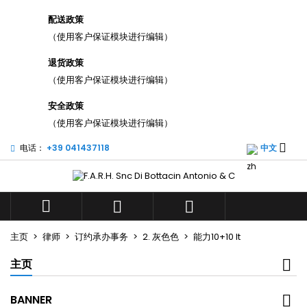
×
×
×
配送政策
添加至愿望清单
((title))
登录
（使用客户保证模块进行编辑）
您需要登录才能将产品保存在您的心愿单中。
退货政策
((label))
add_circle_outli
（使用客户保证模块进行编辑）
Create new list
((cancelText))
((loginText))
安全政策
（使用客户保证模块进行编辑）
((cancelText))
((createText))

电话：
+39 041437118
中文



主页
律师
订约承办事务
2. 灰色色
能力10+10 lt
主页
BANNER