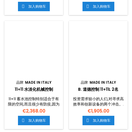
师。. 生产软冰箱的专业设备,将
创新设备的人们的舒适理想,但
技术、电力和优势结合起来,为
投资需求更有限,有机械的推动
加入购物车
加入购物车


你的业务提供无数的可能性。.
者:开始生产灰色和维修阶段是
暴露了软冰箱、被冻结的和
手工的。. 利用3个I-TANKTM的
ogurts、Suurmet
坦克,减少外部温度对产品的影
desserts、半freddi和其他天
响,提高设备的冷却效率,确保能
体。. D. 温度最高至10°C
源和经济储蓄。. 含有11个制成
品的罐体的特殊形态,独立地开
展工作,使自然组合效应得以确
保产品完全一致。. 可以对暴跌
和暴乱的图像进行定制。. 在整
个意大利,运输是免费的。.
品牌:
MADE IN ITALY
品牌:
MADE IN ITALY
11+11 水淡化机械控制
B. 道德控制 11+11L 2名
11+11 蓄水池控制特别适合于有
投资需求较小的人们,对寻求高
限的空间,而且很少有防疫,因为
效率和创新设备的两个冲击。.
水被冷却(而不是像最受欢迎者
这本版本配备了机械和托儿所:
€2,368.00
€1,905.00
一样)。. I-PROMECCANICA
开始生产灰色和维修阶段的工
水库配备了一块动产,以手工制
件。. 利用2个I-TANKTM的罐
加入购物车
加入购物车


造灰色和维修阶段的开始。. I-
头,减少外部温度对产品的影
PRO 2 MECCANTER COOLED
响。. I-TANKTM专利使你能够