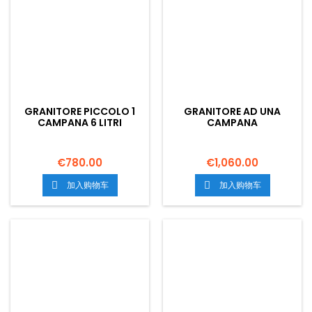
GRANITORE PICCOLO 1
GRANITORE AD UNA
CAMPANA 6 LITRI
CAMPANA
€780.00
€1,060.00
加入购物车
加入购物车

