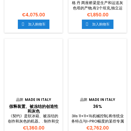
PRODUZIONE
格 丹 两座桥梁是生产和运送灰
色塔的产物,有2个坦克,独立运
作,每12个发电机的能力。. 应在
€4,075.00
€1,850.00
外部和内部使用。. 被带到LED
照明系统,也能够容纳习俗标
加入购物车
加入购物车


签。. 混合系统,以避免形成光学
积累,使之符合完善的产品。. 你
们可以扭转/扭转降水的灯,并引
进了灰色的生产模式和夜间模
式。. 在整个意大利,运输是免费
的。.
品牌:
MADE IN ITALY
品牌:
MADE IN ITALY
假释装置、被冻结的创造性
36%
和灰色
《契约》是软冰箱、被冻结的
3lls 11+11+11L机械控制,将传统业
创作和灰色的机器。. 制作和交
务特点与I-PRO幅度的某些专属
付软冰箱的专业机器,有5个导
内容结合起来。. 寻找高效率和
€1,360.00
€2,762.00