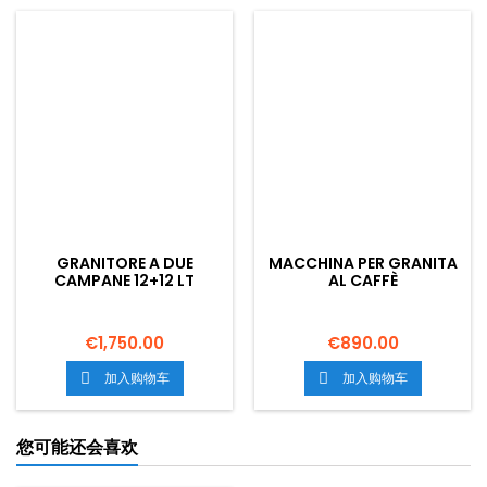
配备了2个I-TANKTM,以减少外
通过改善该产品的回顾效应,减
部温度对产品的影响,提高设备
少对坦克外墙的侵蚀和下降。.
的冷却效率,确保能源和经济储
可以对暴跌和暴乱的图像进行
蓄。. I-TANKTM专利使你能够
定制。. 含有11升制成品的罐体
通过改善该产品的回顾效应,减
的形态,独立地开展工作,使自然
少对坦克外墙的侵蚀和下降。.
组合效应得以确保产品完全一
含有11个制成品的罐体的特殊形
致。. 在整个意大利,运输是免费
态,独立地开展工作,使自然组合
的。.
效应得以确保产品完全一致。.
在整个意大利,运输是免费的。.
GRANITORE A DUE
MACCHINA PER GRANITA
CAMPANE 12+12 LT
AL CAFFÈ
€1,750.00
€890.00
加入购物车
加入购物车


您可能还会喜欢