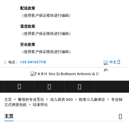
配送政策
添加至愿望清单
((title))
登录
（使用客户保证模块进行编辑）
您需要登录才能将产品保存在您的心愿单中。
退货政策
((label))
add_
（使用客户保证模块进行编辑）
Cr
((cancelText))
((l
安全政策
（使用客户保证模块进行编辑）
((cancelText))
((cr

电话：
+39 041437118
中文



主页
餐馆的专业烹饪
深入厨房 600
检查小儿麻痹症
专业独
立式烤面包机
结束辩论
主页