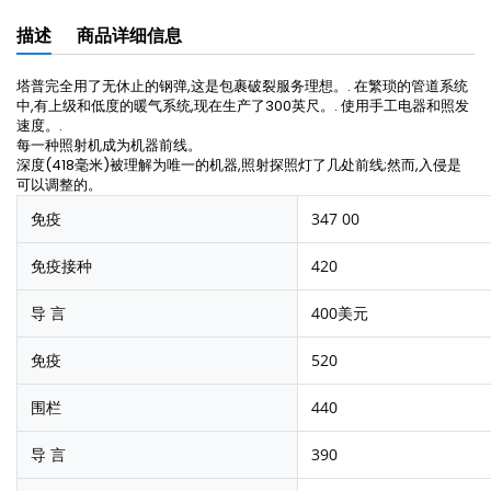
描述
商品详细信息
塔普完全用了无休止的钢弹,这是包裹破裂服务理想。. 在繁琐的管道系统
中,有上级和低度的暖气系统,现在生产了300英尺。. 使用手工电器和照发
速度。.
每一种照射机成为机器前线。
深度(418毫米)被理解为唯一的机器,照射探照灯了几处前线;然而,入侵是
可以调整的。
免疫
347 00
免疫接种
420
导 言
400美元
免疫
520
围栏
440
导 言
390