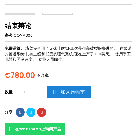
结束辩论
参考
CONV300
免费运输。.
塔普完全用了无休止的钢弹,这是包裹破裂服务理想。. 在繁琐
的管道系统中,有上级和低度的暖气系统,现在生产了300英尺。. 使用手工
电器和照发速度。. 专业人员职位。.
€780.00
不含税
加入购物车
数量

分享
在WhatsApp上询问产品