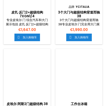
品牌:
YCITALIA
皮扎·反门2+超级结构
3个大门与超级结构背道而驰
7XGN1/4
38
专业皮埃尔·门 综合汽车和大门
3个大门与超级结构背道而驰
展示包括 皮扎·反门2+超级结构
38专业皮埃尔·门完全用大门展
7xgn1/4
示了内部和外部结构,完全制造
€1,647.00
€1,990.00
了无休止的钢弹和灰色,有20厘
米的门,用于三家门手的准备。.
加入购物车
加入购物车


意大利自由运输
皮埃尔·阿斯2门超级结构 38
工作台冰箱