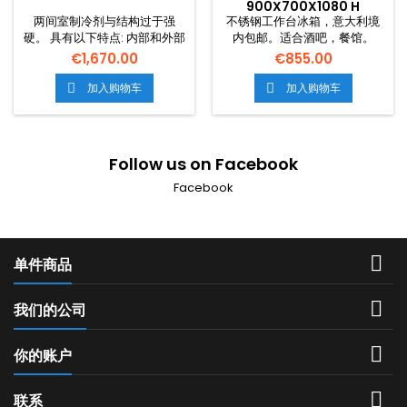
900X700X1080 H
两间室制冷剂与结构过于强
不锈钢工作台冰箱，意大利境
硬。 具有以下特点: 内部和外部
内包邮。适合酒吧，餐馆。
结构完全不停的钢 灰色
€1,670.00
€855.00
Granite 营 20 cm 对反腐的制
冷剂处理了定制电器。
加入购物车
加入购物车


Follow us on Facebook
Facebook

单件商品

我们的公司

你的账户

联系