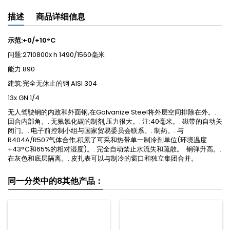
描述
商品详细信息
示范:+0/+10°C
问题:2710800x h 1490/1560毫米
能力:890
建筑:完全无休止的钢 AISI 304
13x GN 1/4
无人驾驶钢的内政和外面钢,在Galvanize Steel将外层空间排除在外。.
回合内部角。. 无氟氯化碳的制剂,压力很大。. 注:40毫米。. 磁带的自动关
闭门。. 电子前控制小组与国家贸易委员会联系。. 制药。. 与
R404A/R507气体合作,积累了可采和热带单一制冷剂单位(环境温度
+43°C和65%的相对湿度)。. 完全自动禁止水流失和疏散。. 钢弹升高。.
在灰色和底层隔离。. 皮扎表可以与制冷的窗口和独立集团合并。
同一分类中的8其他产品：