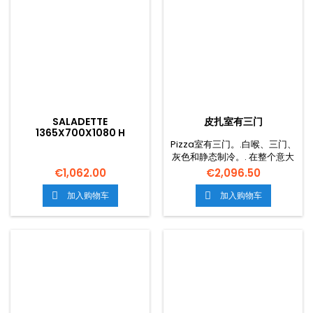
SALADETTE
皮扎室有三门
1365X700X1080 H
Pizza室有三门。.白喉、三门、
灰色和静态制冷。. 在整个意大
利,运输是免费的。.
€1,062.00
€2,096.50
加入购物车
加入购物车

