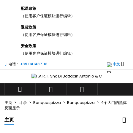
×
×
×
配送政策
添加至愿望清单
((title))
登录
（使用客户保证模块进行编辑）
您需要登录才能将产品保存在您的心愿单中。
退货政策
((label))
add_circle_outli
（使用客户保证模块进行编辑）
Create new list
((cancelText))
((loginText))
安全政策
（使用客户保证模块进行编辑）
((cancelText))
((createText))

电话：
+39 041437118
中文



主页
目 录
Banquespizza
Banquespizza
4个大门的黑体
反面显示
主页