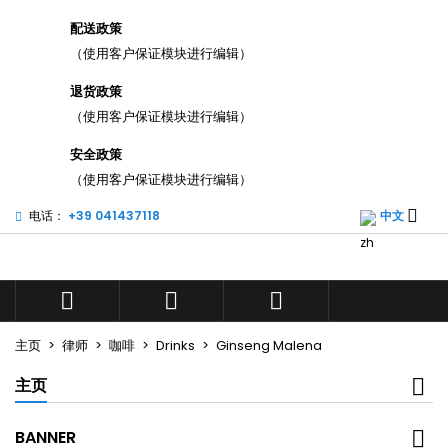
×
×
×
配送政策
添加至愿望清单
((title))
登录
（使用客户保证模块进行编辑）
您需要登录才能将产品保存在您的心愿单中。
退货政策
((label))
add_circle_outli
（使用客户保证模块进行编辑）
Create new list
((cancelText))
((loginText))
安全政策
（使用客户保证模块进行编辑）
((cancelText))
((createText))

电话：
+39 041437118
中文



主页
律师
咖啡
Drinks
Ginseng Malena
主页
BANNER