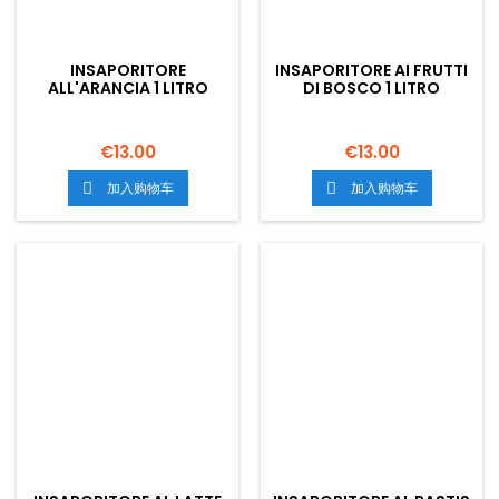
INSAPORITORE
INSAPORITORE AI FRUTTI
ALL'ARANCIA 1 LITRO
DI BOSCO 1 LITRO
€13.00
€13.00
加入购物车
加入购物车

