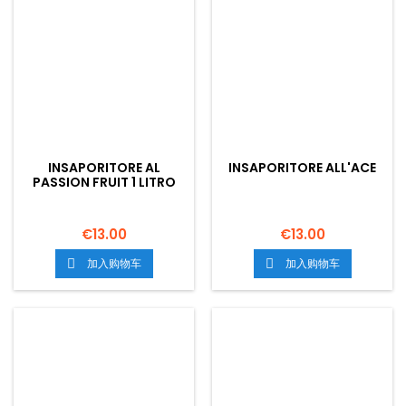
INSAPORITORE AL
INSAPORITORE ALL'ACE
PASSION FRUIT 1 LITRO
€13.00
€13.00
加入购物车
加入购物车

