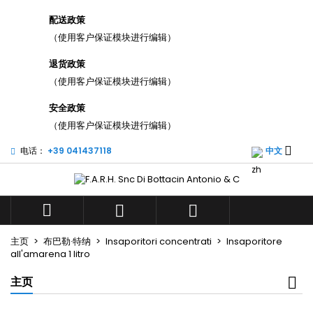
×
×
×
配送政策
添加至愿望清单
((title))
登录
（使用客户保证模块进行编辑）
您需要登录才能将产品保存在您的心愿单中。
退货政策
((label))
add_circle_outli
（使用客户保证模块进行编辑）
Create new list
((cancelText))
((loginText))
安全政策
（使用客户保证模块进行编辑）
((cancelText))
((createText))

电话：
+39 041437118
中文



主页
布巴勒·特纳
Insaporitori concentrati
Insaporitore
all'amarena 1 litro
主页