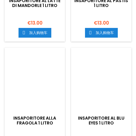
INSAPORITORE AL LATTE
INSAPORITORE AL PASTIS
DI MANDORLE 1 LITRO
1 LITRO
€13.00
€13.00
加入购物车
加入购物车


INSAPORITORE ALLA
INSAPORITORE AL BLU
FRAGOLA 1 LITRO
EYES 1 LITRO