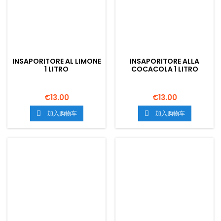
INSAPORITORE AL LIMONE
INSAPORITORE ALLA
1 LITRO
COCACOLA 1 LITRO
€13.00
€13.00
加入购物车
加入购物车

