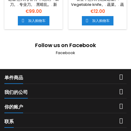
刀。. 专业刀。. 黑暗乱。. 新
Vegetable knife。. 蔬菜。. 蔬
刀。. 专业博士。. 新的厨房。.
菜。. 新刀。. 专业刀。. 新刀。.
€99.00
€12.00
蔬菜。. 无钢的新刀。.
加入购物车
加入购物车


Follow us on Facebook
Facebook

单件商品

我们的公司

你的账户

联系