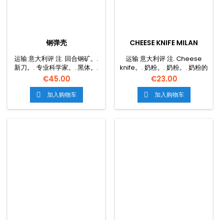
钢弹壳
CHEESE KNIFE MILAN
运输 意大利评 注. 回合钢矿。.
运输 意大利评 注. Cheese
新刀。. 专业科学家。. 黑体。.
knife。. 奶粉。. 奶粉。. 奶粉的
硬钢壳。. 新的奶粉。.
€45.00
€23.00
加入购物车
加入购物车

