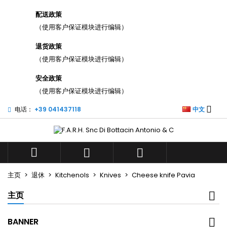
×
×
×
配送政策
添加至愿望清单
((title))
登录
（使用客户保证模块进行编辑）
您需要登录才能将产品保存在您的心愿单中。
退货政策
((label))
add_circle_outli
（使用客户保证模块进行编辑）
Create new list
((cancelText))
((loginText))
安全政策
（使用客户保证模块进行编辑）
((cancelText))
((createText))

电话：
+39 041437118
中文



主页
退休
Kitchenols
Knives
Cheese knife Pavia
主页
BANNER