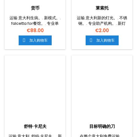
货币
莱索托
运输 意大利生病。. 新模式。.
运输 意大利新的灯光。. 不锈
falcetta for餐馆。. 专业单
钢。. 专业助产机构。. 新灯
元。. 新模式。. 无钢桶。.
片。. 手无寸铁的钢。.
€88.00
€2.00
加入购物车
加入购物车


舒特·卡尼夫
目标明确的刀
运输 意大利, 舒特·卡尼夫。. 新
在整个意大利免费运输。.