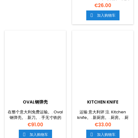
奶粉。. 专业奶粉。. 用于喂养的
€26.00
专业人员。. 新的无休止的钢壳
乳房。.
加入购物车

OVAL钢弹壳
KITCHEN KNIFE
在整个意大利免费运输。. Oval
运输 意大利评 注. Kitchen
钢弹壳。. 新刀。. 手无寸铁的
knife。. 新厨房。. 厨房。. 厨
钢。. 专业科学家。.
房。. 专业刀。. 新的刀。. 专业
€91.00
€33.00
厨房。. 新刀。.
加入购物车
加入购物车

