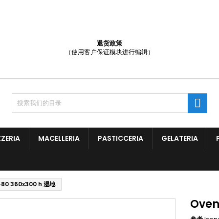
添加至愿望清单
(title))
登录
退货政策
（使用客户保证模块进行编辑）
需要登录才能将产品保存在您的心愿单中。
abel))
add_circle
Create new l
((cancelText))
((loginText)

((cancelText))
((createText)
ZZERIA
MACELLERIA
PASTICCERIA
GELATERIA
480 360x300 h 湿地
Oven