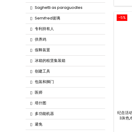
convect
ov
Saghetti as paraguodles
conv
-5%
convec
Semifred玻璃
oven c
专利持有人
供养鸡
假释装置
冰箱的租赁集装箱
创建工具
包装和脚门
医师
塔什图
纪念活动
多功能机器
3灰色,
避免