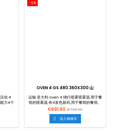
-5%
OVEN 4 GS 480 360X300 山
念活动 4
运输 意大利 oven 4 绕行喷雾喷雾器,用于餐
线,能力4个
馆的喷雾器,有4发色新药,用于餐馆的餐馆。
免费的。.
€691.60
€728.00
加入购物车
