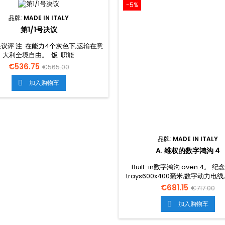
-5%
品牌:
MADE IN ITALY
第1/1号决议
号决议评 注. 在能力4个灰色下,运输在意
大利全境自由。. 饭: 职能:
€536.75
€565.00
加入购物车

品牌:
MADE IN ITALY
A. 维权的数字鸿沟 4
Built-in数字鸿沟 oven 4。.纪
trays600x400毫米,数字动力电
表,GN1/1。. 在整个意大利,运输是
€681.15
€717.00
饭: 职能: 备选案文:
加入购物车
