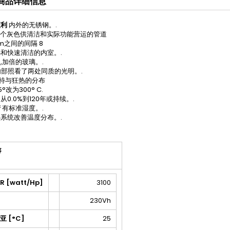
商品详细信息
便利
内外的无锈钢。.
4个灰色供清洁和实际功能营运的管道
 cm之间的间隔 8
小和快速清洁的内室。.
门,加倍的玻璃。.
部照看了两处同质的光明。.
拉特与狂热的分布
°改为300° C.
从0.0%到120年或持续。.
产
有标准湿度。.
热系统改善温度分布。.
格
R [watt/Hp]
3100
230Vh
 [°C]
25