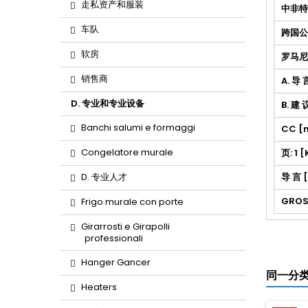
走私资产和服装
中非特派
车队
跨国公
软房
罗马尼
销售商
A. 导
D. 专业和专业设备
B. 建
Banchi salumi e formaggi
CC [
Congelatore murale
页: 1 
D. 专业人才
导 言 
GROS
Frigo murale con porte
Girarrosti e Girapolli
professionali
Hanger Gancer
同一分类
Heaters