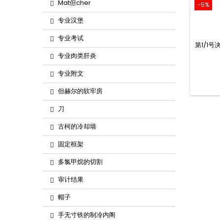
Mat但cher
-5%
专业汉堡
专业考试
第1/1
专业肉类肝炎
专业附文
但赫尔的软牢房
刀
古柯的冷却墙
固定框架
多氯甲烷的切割
审计结果
帽子
手无寸铁的制冷内阁