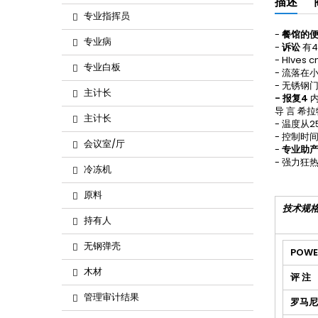
描述
专业指挥员
-
餐馆的
专业病
-
诉讼
有
- Hlves
专业白板
- 流落在
- 无锈钢
主计长
- 报复4
内
导 言 希
主计长
- 温度从25
- 控制时间
会议室/厅
-
专业助
- 强力狂
冷冻机
原料
技术规
持有人
无钢弹壳
POWE
木材
评 注
管理审计结果
罗马尼亚