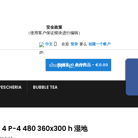
×
×
×
安全政策
（使用客户保证模块进行编辑）
_outline
ist

中文
欢迎
登录
要么
创建一个帐户
)
shopping_cart
购物车:
0
单件商品 - €0.00
)
PESCHERIA
BUBBLE TEA
 4 P-4 480 360x300 h 湿地