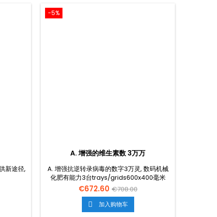
-5%
A. 增强的维生素数 3万万
提供新途径,
A. 增强抗逆转录病毒的数字3万灵, 数码机械
。
化肥有能力3台trays/grids600x400毫米
GN1/1。. 在整个意大利,运输是免费的。. 饭:
€672.60
€708.00
职能: 备选案文:
加入购物车
