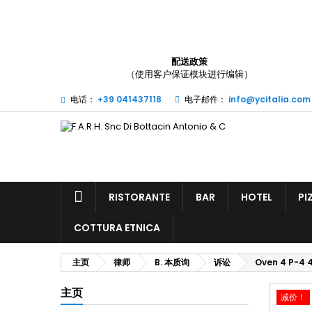
(
配送政策
（使用客户保证模块进行编辑）
您
((l
电话：
+39 041437118
电子邮件：
info@ycitalia.com
RISTORANTE
BAR
HOTEL
PI
COTTURA ETNICA
主页
律师
B. 本质询
诉讼
Oven 4 P-4 
主页
减价！