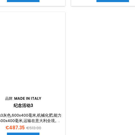
ion oven oven convection oven
en convection oven le oven
ection oven le oven con oven
tion oven con oven convection
on oven le oven con oven con
oven con oven...
品牌:
MADE IN ITALY
纪念活动3
3灰色,600x400毫米,机械化肥,能力
600x400毫米,运输在意大利全境。.
饭: 职能:
€487.35
€513.00