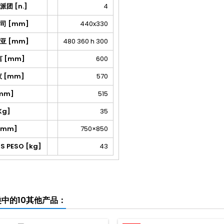
团 [n.]
4
司 [mm]
440x330
亚 [mm]
480 360 h 300
 言 [mm]
600
 议 [mm]
570
mm]
515
[Kg]
35
[mm]
750×850
S PESO [kg]
43
中的10其他产品：