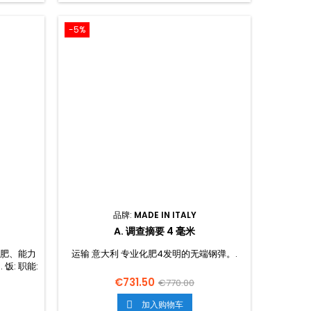
-5%
品牌:
MADE IN ITALY
A. 调查摘要 4 毫米
化肥、能力
运输 意大利 专业化肥4发明的无端钢弹。.
饭: 职能:
€731.50
€770.00
加入购物车
