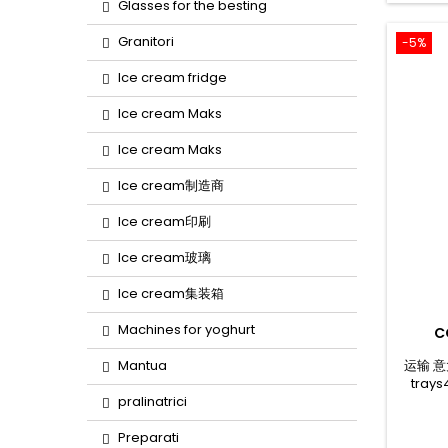
Glasses for the besting
Granitori
-5%
Ice cream fridge
Ice cream Maks
Ice cream Maks
Ice cream制造商
Ice cream印刷
Ice cream玻璃
Ice cream集装箱
Machines for yoghurt
C
运输 意大
Mantua
trays
oven
pralinatrici
convect
oven o
Preparati