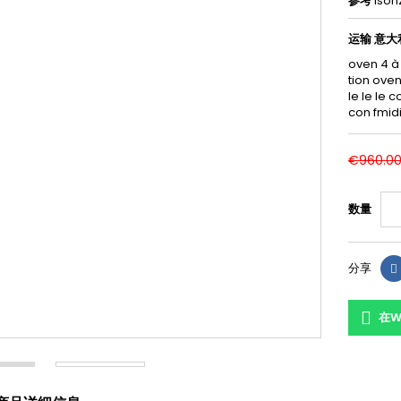
参考
Isonz
运输 意大
oven 4 à
tion ov
le le le 
con fm
€960.0
数量
分享
在W