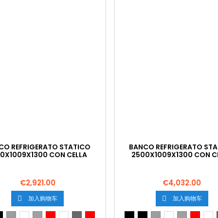
CO REFRIGERATO STATICO
BANCO REFRIGERATO ST
00X1009X1300 CON CELLA
2500X1009X1300 CON C
€2,921.00
€4,032.00
加入购物车
加入购物车


ro
Nero
Grigio
Bianco
Grigio
Rosso
Bianco
Grigio
Rosso
Nedro
Nero
Grigio
Bianco
Grigio
Rosso
Bi