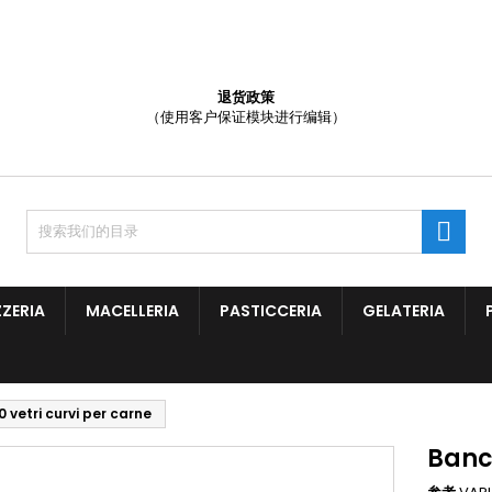
添加至愿望清单
(title))
登录
退货政策
（使用客户保证模块进行编辑）
需要登录才能将产品保存在您的心愿单中。
abel))
add_circle
Create new l
((cancelText))
((loginText)

((cancelText))
((createText)
ZZERIA
MACELLERIA
PASTICCERIA
GELATERIA
 vetri curvi per carne
Banco