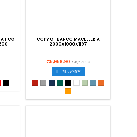
TATICO
COPY OF BANCO MACELLERIA
300
2000X1000X1197
€5,958.90
€6,621.00
加入购物车

o
Rosso
Nero
Roso
Grigio
Blu
Verde
Nero
Bianco
Verde
Azzurro
Arancione
3020
5013
6026
9005
9010
6019
5024
2008
Arancione
1028