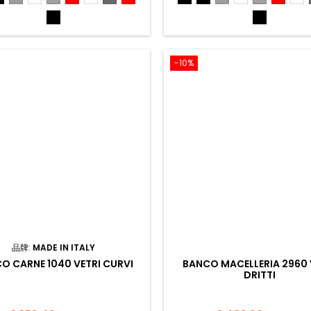
Nero
Nero
-10%
品牌:
MADE IN ITALY
O CARNE 1040 VETRI CURVI
BANCO MACELLERIA 2960 
DRITTI