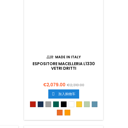
品牌:
MADE IN ITALY
ESPOSITORE MACELLERIA L1330
VETRI DRITTI
€2,079.00
€2,310.00
加入购物车

Roso
Blu
Grigio
Verde
Nero
Bianco
Gialo
Verde
Azzurro
3020
5013
6026
9005
9010
1018
6019
5024
Arancione
Arancione
2008
1028