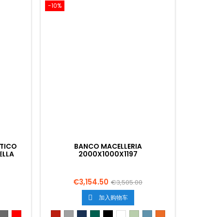
-10%
ATICO
BANCO MACELLERIA
ELLA
2000X1000X1197
€3,154.50
€3,505.00
加入购物车

anco
Grigio
Rosso
Roso
Grigio
Blu
Verde
Nero
Bianco
Verde
Azzurro
Arancione