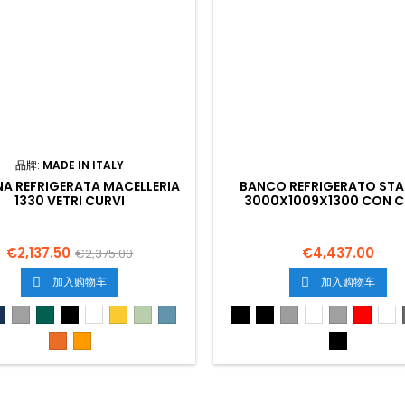
品牌:
MADE IN ITALY
NA REFRIGERATA MACELLERIA
BANCO REFRIGERATO ST
1330 VETRI CURVI
3000X1009X1300 CON C
€2,137.50
€4,437.00
€2,375.00
加入购物车
加入购物车


o
Blu
Grigio
Verde
Nero
Bianco
Gialo
Verde
Azzurro
Nedro
Nero
Grigio
Bianco
Grigio
Rosso
Bi
0
5013
6026
9005
9010
1018
6019
5024
Arancione
Arancione
Nero
2008
1028