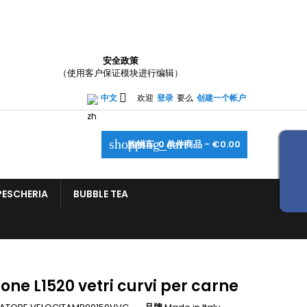
×
×
×
安全政策
（使用客户保证模块进行编辑）
_outline
ist

中文
欢迎
登录
要么
创建一个帐户
)
shopping_cart
购物车:
0
单件商品 - €0.00
)
PESCHERIA
BUBBLE TEA
ne L1520 vetri curvi per carne