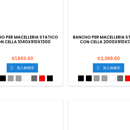
O PER MACELLERIA STATICO
BANCHO PER MACELLERIA S
N CELLA 1040X910X1300
CON CELLA 2000X910X1
€1,603.00
€2,269.00
加入购物车
加入购物车


dro
Nero
Grigio
Grigio
Bianco
Grigio
Rosso
Nero
Nedro
Nero
Grigio
Grigio
Bianco
Grigi