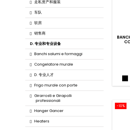
走私资产和服装
车队
软房
销售商
BANCH
CO
D. 专业和专业设备
Banchi salumi e formaggi
Congelatore murale
D. 专业人才
Ne
Frigo murale con porte
Girarrosti e Girapolli
professionali
-10%
Hanger Gancer
Heaters