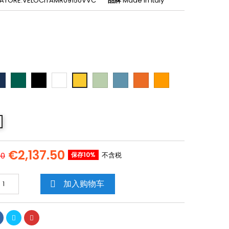
IATORE.VELOCITAMR09150VVC
品牌
Made in Italy
Verde
Nero
Bianco
Verde
Azzurro
Arancione
Arancione
Gialo
13
6026
9005
9010
6019
5024
2008
1028
1018
€2,137.50
保存10%
不含税
00
加入购物车
