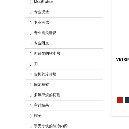
Mat但cher
专业汉堡
专业考试
专业肉类肝炎
专业附文
但赫尔的软牢房
VETRI
刀
古柯的冷却墙
固定框架
多氯甲烷的切割
Ros
302
审计结果
帽子
手无寸铁的制冷内阁