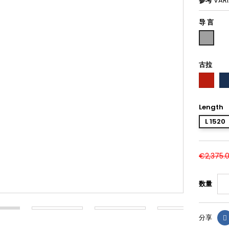
参考
VAR
导 言
Grigio
古拉
Roso
Blu
3020
50
Length
L 1520
€2,375.
数量
分享