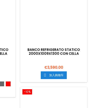
ATICO
BANCO REFRIGERATO STATICO
ELLA
2000X1009X1300 CON CELLA
€3,590.00
加入购物车

anco
Grigio
Rosso
-10%