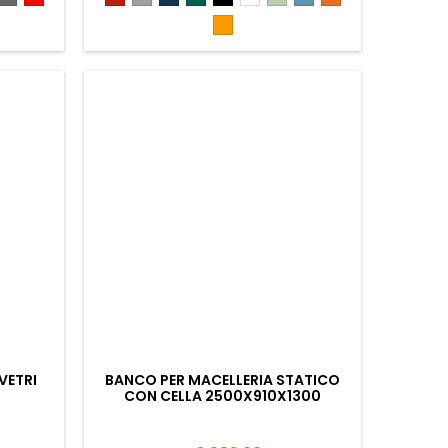
3020
5013
6026
9005
9010
6019
5024
2008
Arancione
1028
VETRI
BANCO PER MACELLERIA STATICO
CON CELLA 2500X910X1300