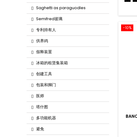
Saghetti as paraguodles
Semifred玻璃
-10%
专利持有人
供养鸡
假释装置
冰箱的租赁集装箱
创建工具
包装和脚门
医师
塔什图
BANC
多功能机器
避免