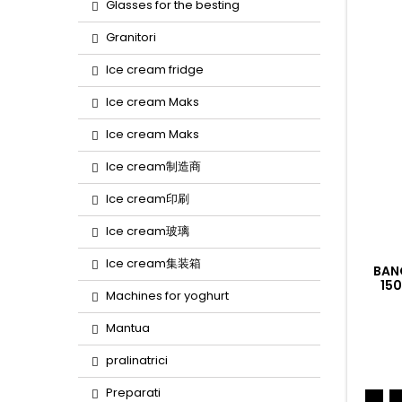
Glasses for the besting
Granitori
Ice cream fridge
Ice cream Maks
Ice cream Maks
Ice cream制造商
Ice cream印刷
Ice cream玻璃
Ice cream集装箱
BAN
15
Machines for yoghurt
Mantua
pralinatrici
Preparati
Ned