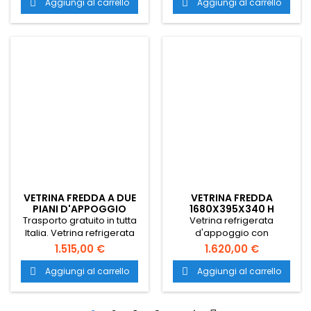
del bancone del bar.
statico per tutti i tipi di cibo,
Aggiungi al carrello
Aggiungi al carrello


Vetrina refrigerata tapas
ideale per bar, cicchetterie
d'appoggio. Espositore
e osterie.
refrigerato statico per tutti i
tipi di cibo. Vetrina frigo
ideale per bar, cicchetterie
e osterie.
VETRINA FREDDA A DUE
VETRINA FREDDA
PIANI D'APPOGGIO
1680X395X340 H
Trasporto gratuito in tutta
Vetrina refrigerata
Italia. Vetrina refrigerata
d'appoggio con
d'appoggio di pregevole
dimensioni 1680x395x340
1.515,00 €
1.620,00 €
design che permette
mm. Trasporto gratuito in
ampia visibilità. Espositore
tutta Italia.
Aggiungi al carrello
Aggiungi al carrello


refrigerato d'appoggio con
dimensioni 1320x395x340
mm e temperatura