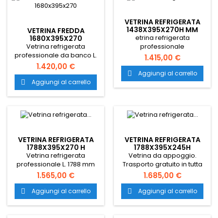
mm e temperatura
+4°/+8°C.
VETRINA REFRIGERATA
1438X395X270H MM
VETRINA FREDDA
etrina refrigerata
1680X395X270
Vetrina refrigerata
professionale
professionale da banco L.
1438x395x270h mm con
1.415,00 €
1680 mm con capacità per
refrigerazione statica.
1.420,00 €
8 vaschette GN 1/3. Ideale
Ideale per l'esposizione di
Aggiungi al carrello

per l'esposizione di tapas e
tapas, sushi e ingredienti
Aggiungi al carrello

antipasti freschi in Bar e
freschi in Bar e Ristoranti.
Ristoranti.
VETRINA REFRIGERATA
VETRINA REFRIGERATA
1788X395X270 H
1788X395X245H
Vetrina refrigerata
Vetrina da appoggio.
professionale L. 1788 mm
Trasporto gratuito in tutta
con grande capacità per 8
Italia.
1.565,00 €
1.685,00 €
vaschette GN 1/3. Ideale
per l'esposizione di tapas,
Aggiungi al carrello
Aggiungi al carrello


sushi e alimenti freschi.