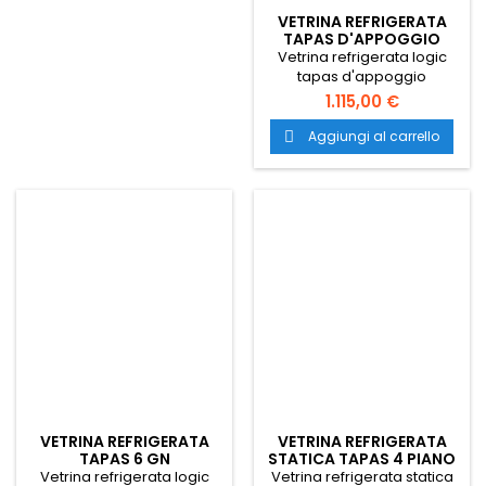
per facilitare la pulizia
VETRINA REFRIGERATA
interna. Trasporto in Italia
TAPAS D'APPOGGIO
gratuito in tutta Italia.
Vetrina refrigerata logic
tapas d'appoggio
dimensioni 970x380x225
1.115,00 €
mm. Espositore refrigerato
statico per tutti i tipi di cibo.
Aggiungi al carrello

Vetrina frigo ideale per bar,
cicchetterie e osterie.
VETRINA REFRIGERATA
VETRINA REFRIGERATA
TAPAS 6 GN
STATICA TAPAS 4 PIANO
LISCIO
Vetrina refrigerata logic
Vetrina refrigerata statica