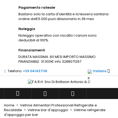
×
×
×
Pagamento rateale
Aggiungi alla lista dei
((modalTitle))
((title))
Accedi
×
Bastano solo la carta d'identità e la tessera sanitaria
desideri
ordine da€5.000 puoi dilazionarlo in 36 mes
((confirmMessage))
Devi avere effettuato l'accesso per salvare dei
((label))
prodotti nella tua lista dei desideri.
Noleggio
Noleggio operativo con riscatto I canoni sono
add_circle_outli
Create new list
deducibili al 100%.
((cancelText))
((modalDeleteText))
((cancelText))
((loginText))
Finanziamenti
((cancelText))
((createText))
DURATA MASSIMA: 60 MESI IMPORTO MASSIMO
FINANZIABILE: 31.000€ info 3288071267

Telefono:
+39 041437118
Italiano



Home
Vetrine Alimentari Professionali Refrigerate e
Riscaldate
Vetrine bar d'appoggio
Vetrine refrigerate
d'appoggio per bar