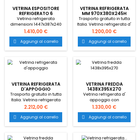
VETRINA ESPOSITORE
VETRINA REFRIGERATA
REFRIGERATO 6
MM 970X380X245H
VASCHETTE
Vetrina refrigerata
Trasporto gratuito in tutta
dimensioni 1447x387x240
Italia. Vetrina refrigerata d'
mm dotata di doppio vetro
appoggio con dimensioni
1.410,00 €
1.200,00 €
curvo temperato con
970x380x245 e
cerniera per facilitare la
temperatura +2°/+6°C.
Aggiungi al carrello
Aggiungi al carrello


pulizia interna, porte
Espositore refrigerato a 1
scorrevoli posteriori e luci
piano con illuminazione
interne a LED con
led, progettato per dare la
interruttore indipendente.
massima visibilità.
Trasporto gratuito in tutta
Italia.
VETRINA REFRIGERATA
VETRINA FREDDA
D'APPOGGIO
1438X395X270
Trasporto gratuito in tutta
Vetrina refrigerata d'
Italia. Vetrina refrigerata
appoggio con
progettata per poter
refrigerazione statica che
2.212,00 €
1.330,00 €
realizzare esposizioni di
permette ampia visibilità e
pesce, carne e antipasti.
grande superficie di
Aggiungi al carrello
Aggiungi al carrello


Espositore refrigerato a un
appoggio dei prodotti
piano con illuminazione a
esposti. Trasporto gratuito
led a basso consumo,
in tutta Italia.
dimensioni 1210x650x320