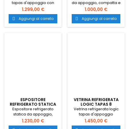
tapas d'appoggio con
da appoggio, compatta e
dimensioni 1320x380x225
perfettamente integrabile
1.299,00 €
1.000,00 €
mm. Espositore refrigerato
sulla bancalina del
statico per tutti i tipi di cibo.
bancone del bar.
Aggiungi al carrello
Aggiungi al carrello


Vetrina frigo ideale per bar,
Espositore refrigerato con
cicchetterie e osterie.
dimensioni 970x380x225
mm.
ESPOSITORE
VETRINA REFRIGERATA
REFRIGERATO STATICA
LOGIC TAPAS 8
TAPAS 6 PIANO LISCIO
Espositore refrigerato
Vetrina refrigerata logic
statica da appoggio,
tapas d'appoggio
compatta e perfettamente
dimensioni 1680x380x225
1.230,00 €
1.450,00 €
integrabile sulla bancalina
mm. Espositore refrigerato