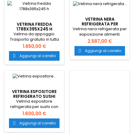
VETRINA NERA
REFRIGERATA PER
VETRINA FREDDA
ESPOSIZIONE
Vetrina nera refrigerata per
1788X395X245 H
Vetrina da appoggio.
esposizione alimenti.
Trasporto gratuito in tutta
Vetrina frigo per esporre
2.587,00 €
Italia.
pesce, carne e antipasti.
1.650,00 €
Espositore refrigerato
Aggiungi al carrello

ideale per ristoranti,
Aggiungi al carrello

pizzerie, cicchetterie,
gastronomie e bar.
VETRINA ESPOSITORE
REFRIGERATO SUSHI
1797X387X240
Vetrina espositore
refrigerata per sushi con
dimensioni0 1797x387x240
1.600,00 €
mm e temperatura +0° ~
+5°. Vetrina sushi dotata di
Aggiungi al carrello

doppio vetro curvo
temperato con cerniera