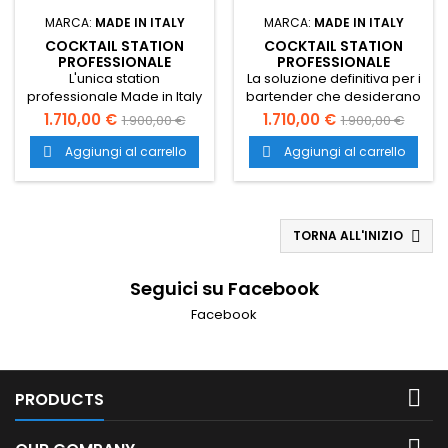
MARCA:
MADE IN ITALY
MARCA:
MADE IN ITALY
COCKTAIL STATION
COCKTAIL STATION
PROFESSIONALE
PROFESSIONALE
REFRIGERATA - 12
REFRIGERATA IN ACCIAIO
L'unica station
La soluzione definitiva per i
BOTTIGLIE E 2 RISERVE
INOX - MADE IN ITALY
professionale Made in Italy
bartender che desiderano
in acciaio inox, con riserva
servire cocktail
1.710,00 €
1.710,00 €
1.900,00 €
1.900,00 €
sottostante refrigerata e
impeccabili, con ingredienti
capacità per 12 bottiglie e
e bevande sempre alla
Aggiungi al carrello
Aggiungi al carrello


ghiaccio. Completa di 3
temperatura perfetta
vaschette GN 1/6 per
(+2°C / +10°C).
garnish.
TORNA ALL'INIZIO

Seguici su Facebook
Facebook

PRODUCTS