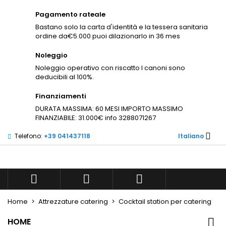
×
×
×
Pagamento rateale
Aggiungi alla lista dei
((modalTitle))
((title))
Accedi
×
Bastano solo la carta d'identità e la tessera sanitaria
desideri
ordine da€5.000 puoi dilazionarlo in 36 mes
((confirmMessage))
Devi avere effettuato l'accesso per salvare dei
((label))
prodotti nella tua lista dei desideri.
Noleggio
Noleggio operativo con riscatto I canoni sono
add_circle_outli
Create new list
deducibili al 100%.
((cancelText))
((modalDeleteText))
((cancelText))
((loginText))
Finanziamenti
((cancelText))
((createText))
DURATA MASSIMA: 60 MESI IMPORTO MASSIMO
FINANZIABILE: 31.000€ info 3288071267

Telefono:
+39 041437118
Italiano



Home
Attrezzature catering
Cocktail station per catering
HOME