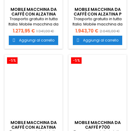
MOBILE MACCHINA DA
MOBILE MACCHINA DA
CAFFÈ CON ALZATINA
CAFFÈ CON ALZATINA P
PORTE A BATTENTE E
600
Trasporto gratuito in tutta
Trasporto gratuito in tutta
CASSETTI
Italia. Mobile macchina da
Italia. Mobile macchina da
caffè con alzatina, porte a
caffè con alzatina. Dotato
1.273,95 €
1.943,70 €
1.341,00 €
2.046,00 €
battente, cassetto
di porte a battente,
battifondo e cassetto di
tramoggia battifondi,
Aggiungi al carrello
Aggiungi al carrello


servizio. Dimensioni del
tramoggia rifiuti e doppio
mobile 1200x700x1100 mm.
cassetto di servizio.
-5%
-5%
MOBILE MACCHINA DA
MOBILE MACCHINA DA
CAFFÈ CON ALZATINA
CAFFÈ P700