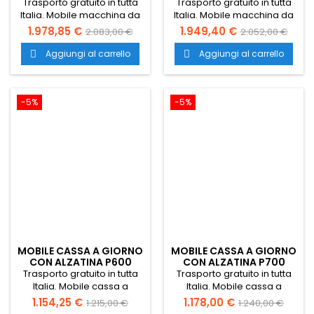
P700
Trasporto gratuito in tutta
Trasporto gratuito in tutta
Italia. Mobile macchina da
Italia. Mobile macchina da
caffè con alzatina. Dotato
caffè, Dotato di porte a
1.978,85 €
1.949,40 €
2.083,00 €
2.052,00 €
di porte a battente,
battente, tramoggia
tramoggia battifondi,
battifondi, tramoggia rifiuti
Aggiungi al carrello
Aggiungi al carrello


tramoggia rifiuti e doppio
e doppio cassetto di
cassetto di servizio.
servizio.
-5%
-5%
MOBILE CASSA A GIORNO
MOBILE CASSA A GIORNO
CON ALZATINA P600
CON ALZATINA P700
Trasporto gratuito in tutta
Trasporto gratuito in tutta
Italia. Mobile cassa a
Italia. Mobile cassa a
giorno con alzatina, dotato
giorno con alzatina, dotato
1.154,25 €
1.178,00 €
1.215,00 €
1.240,00 €
di cassetto di servizio e
di cassetto di servizio e