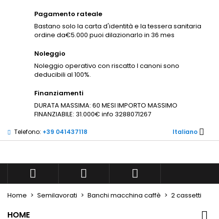
×
×
×
Pagamento rateale
Aggiungi alla lista dei
((modalTitle))
((title))
Accedi
×
Bastano solo la carta d'identità e la tessera sanitaria
desideri
ordine da€5.000 puoi dilazionarlo in 36 mes
((confirmMessage))
Devi avere effettuato l'accesso per salvare dei
((label))
prodotti nella tua lista dei desideri.
Noleggio
Noleggio operativo con riscatto I canoni sono
add_circle_outli
Create new list
deducibili al 100%.
((cancelText))
((modalDeleteText))
((cancelText))
((loginText))
Finanziamenti
((cancelText))
((createText))
DURATA MASSIMA: 60 MESI IMPORTO MASSIMO
FINANZIABILE: 31.000€ info 3288071267

Telefono:
+39 041437118
Italiano



Home
Semilavorati
Banchi macchina caffè
2 cassetti
HOME