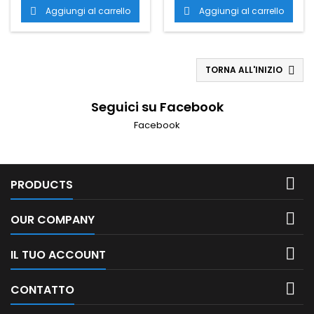
cassetto serratura.
cassetto serratura.
Aggiungi al carrello
Aggiungi al carrello


TORNA ALL'INIZIO

Seguici su Facebook
Facebook

PRODUCTS

OUR COMPANY

IL TUO ACCOUNT

CONTATTO