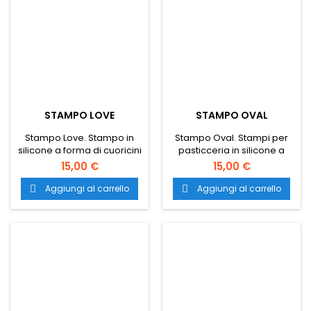
STAMPO LOVE
STAMPO OVAL
Stampo Love. Stampo in
Stampo Oval. Stampi per
silicone a forma di cuoricini
pasticceria in silicone a
perfetto anche per creare
forma di piccoli ovali ideali
15,00 €
15,00 €
decorazioni salate. Il
anche per creare
trasporto è gratuito in tutta
decorazioni salate. Il
Aggiungi al carrello
Aggiungi al carrello


Italia.
trasporto è gratuito in tutta
Italia.