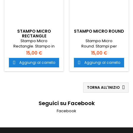
STAMPO MICRO
STAMPO MICRO ROUND
RECTANGLE
Stampo Micro
Stampo Micro
Rectangle. Stampo in
Round. Stampi per
silicone a forma di mini
pasticceria a forma di mini
15,00 €
15,00 €
rettangolini, ideali anche
cerchi ideali anche per
per creare fantastici piatti
creare decorazioni salate
Aggiungi al carrello
Aggiungi al carrello


salati. Il trasporto è gratuito
e abbellire i vostri piatti. Il
in tutta Italia.
trasporto è gratuito in tutta
Italia.
TORNA ALL'INIZIO

Seguici su Facebook
Facebook