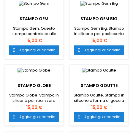
trasporto è gratuito in tutta
Italia.
Italia.
STAMPO GEM
STAMPO GEM BIG
Stampo Gem. Questo
Stampo Gem Big. Stampo
stampo conferisce alle
in silicone per pasticceria
preparazioni una
per realizzare
15,00 €
15,00 €
particolare forma
monoporzioni a forma di
arrotondata alla base per
gemma dal volume di 100
Aggiungi al carrello
Aggiungi al carrello


poter riprodurre delle
ml caratterizzate da uno
Gemme. Il trasporto è
stile semplice e armonioso.
gratuito in tutta Italia.
Il trasporto è gratuito in
tutta Italia.
STAMPO GLOBE
STAMPO GOUTTE
Stampo Globe. Stampo in
Stampo Goutte. Stampo in
silicone per realizzare
silicone a forma di goccia
mignon dalla forma
che darà un tocco di
15,00 €
15,00 €
ricercata adatto per
eleganza alle vostre
l’utilizzo in forno e
preparazioni dolci e salate.
Aggiungi al carrello
Aggiungi al carrello


abbattitore per
Il trasporto è gratuito in
preparazioni dolci e salate,
tutta Italia.
fino a temperature che