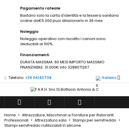
×
×
×
Pagamento rateale
Aggiungi alla lista dei
((modalTitle))
((title))
Accedi
×
Bastano solo la carta d'identità e la tessera sanitaria
desideri
ordine da€5.000 puoi dilazionarlo in 36 mes
((confirmMessage))
Devi avere effettuato l'accesso per salvare dei
((label))
prodotti nella tua lista dei desideri.
Noleggio
Noleggio operativo con riscatto I canoni sono
add_circle_outli
Create new list
deducibili al 100%.
((cancelText))
((modalDeleteText))
((cancelText))
((loginText))
Finanziamenti
((cancelText))
((createText))
DURATA MASSIMA: 60 MESI IMPORTO MASSIMO
FINANZIABILE: 31.000€ info 3288071267

Telefono:
+39 041437118
Italiano



Home
Attrezzature, Macchinari e Forniture per Ristoranti
Professionali
Attrezzatura sala
Stampi per semifreddo
Stampi semifreddo riutilizzabili in silicone