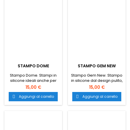
variano da -60°C a
+230°C. Il trasporto è
gratuito in tutta Italia.
STAMPO DOME
STAMPO GEM NEW
Stampo Dome. Stampi in
Stampo Gem New. Stampo
silicone ideali anche per
in silicone dal design pulito,
creare decorazioni sia
minimal ed elegante
15,00 €
15,00 €
salate che dolci. Il trasporto
pensato nei minimi dettagli
è gratuito in tutta Italia.
ideali anche per creare
Aggiungi al carrello
Aggiungi al carrello


decorazioni sia dolci che
salate a forma di gemma. Il
trasporto è gratuito in tutta
Italia.