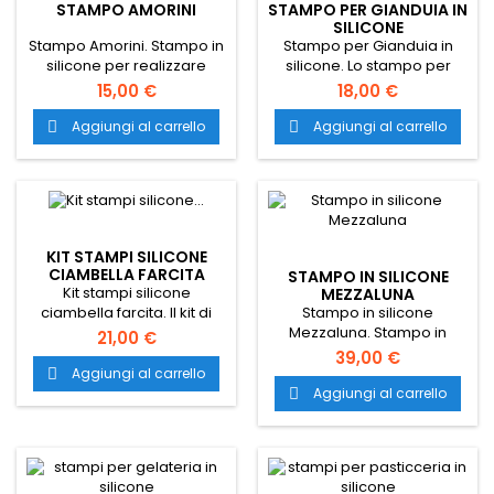
STAMPO AMORINI
STAMPO PER GIANDUIA IN
SILICONE
Stampo Amorini. Stampo in
Stampo per Gianduia in
silicone per realizzare
silicone. Lo stampo per
romantiche monoporzioni
Gianduia è la soluzione
15,00 €
18,00 €
a forma di cuore. Ciascuna
ideale per creare i vostri
cavità è dotata di una
dolci con la classica forma
Aggiungi al carrello
Aggiungi al carrello


speciale e innovativa
di "gianduiotto". Il trasporto
bordatura sulla parte
è gratuito in tutta Italia.
superiore studiata per
conferire alle preparazioni
una particolare forma
arrotondata alla base. Il
KIT STAMPI SILICONE
trasporto è gratuito in tutta
CIAMBELLA FARCITA
STAMPO IN SILICONE
Italia.
Kit stampi silicone
MEZZALUNA
Stampo in silicone
ciambella farcita. Il kit di
Mezzaluna. Stampo in
stampi in silicone a forma
21,00 €
silicone alimentare al 100%
di ciambella è composto
39,00 €
Made in Italy a forma di
da due stampi da
Aggiungi al carrello

mezzaluna con incavo in
combinare, in silicone
Aggiungi al carrello

superficie. Il trasporto è
alimentare al 100%. Il
gratuito in tutta Italia.
trasporto è gratuito in tutta
Italia.