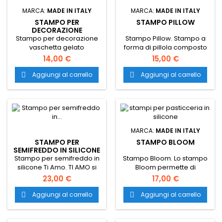
MARCA:
MADE IN ITALY
MARCA:
MADE IN ITALY
STAMPO PER
STAMPO PILLOW
DECORAZIONE
VASCHETTA GELATO
Stampo per decorazione
Stampo Pillow. Stampo a
FLEUR
vaschetta gelato
forma di pillola composto
Fleur. Stampo per gelato
da 12 cavità da 30 ml
14,00 €
15,00 €
artigianale in
ciascuna con una speciale
vaschetta realizzato in
ed innovativa bordatura
Aggiungi al carrello
Aggiungi al carrello


silicone 100% alimentare. Il
sulla parte superiore che
trasporto è gratuito in tutta
conferisce alle
Italia.
preparazioni una
particolare forma
arrotondata alla base.
Questo stampo in silicone
MARCA:
MADE IN ITALY
si presta a realizzare
STAMPO PER
STAMPO BLOOM
creazioni tanto dolci
SEMIFREDDO IN SILICONE
quanto salate in formato
TI AMO
Stampo per semifreddo in
Stampo Bloom. Lo stampo
mignon, ma gustose ad
silicone Ti Amo. TI AMO si
Bloom permette di
ogni morso. Il...
contraddistingue per la sua
realizzare semifreddi,
23,00 €
17,00 €
flessibilità e versatilità,
mousse e preparazioni in
garantendo risultati
cotto dalla forma delicata,
Aggiungi al carrello
Aggiungi al carrello


impeccabili sia nella
piccoli nelle dimensioni ma
realizzazione di semifreddi
grandi nella bellezza. Il
che di creazioni in cotto. Il
trasporto è gratuito in tutta