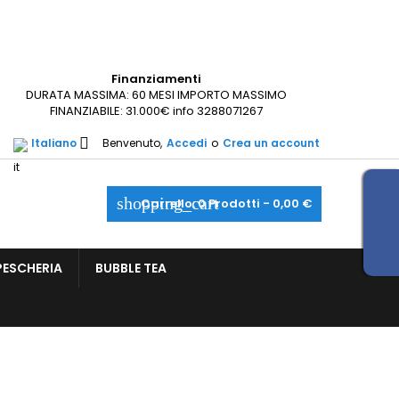
×
×
×
×
Finanziamenti
DURATA MASSIMA: 60 MESI IMPORTO MASSIMO
sta
FINANZIABILE: 31.000€ info 3288071267
_outline
ist

Italiano
Benvenuto,
Accedi
o
Crea un account
)
)
)
shopping_cart
Carrello:
0
Prodotti - 0,00 €
PESCHERIA
BUBBLE TEA