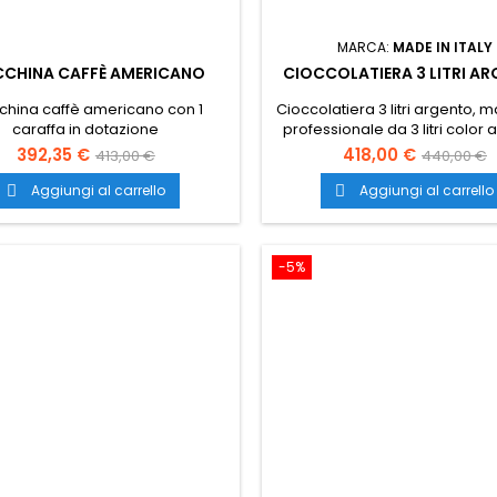
MARCA:
MADE IN ITALY
CHINA CAFFÈ AMERICANO
CIOCCOLATIERA 3 LITRI A
hina caffè americano con 1
Cioccolatiera 3 litri argento, 
caraffa in dotazione
professionale da 3 litri color
per la cioccolata calda. Tras
392,35 €
418,00 €
413,00 €
440,00 €
gratuito in tutta Italia.
Aggiungi al carrello
Aggiungi al carrello


-5%