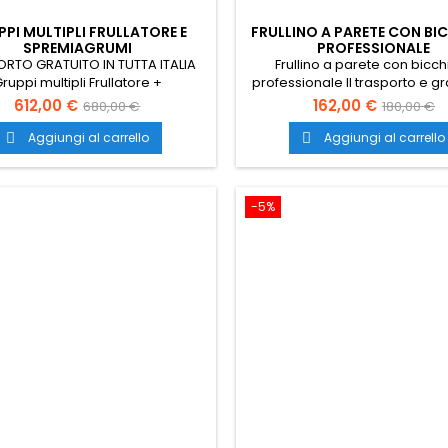
PI MULTIPLI FRULLATORE E
FRULLINO A PARETE CON BI
SPREMIAGRUMI
PROFESSIONALE
RTO GRATUITO IN TUTTA ITALIA
Frullino a parete con bicch
ruppi multipli Frullatore +
professionale Il trasporto e gra
emiagrumi gruppo multiplo
tutta Italia per il Frullino a pa
612,00 €
162,00 €
680,00 €
180,00 €
hina per spremute frullatore
bicchiere professional
mbinato con spremiagrumi
Aggiungi al carrello
Aggiungi al carrello


atore professionale gruppi bar
multipli
-5%