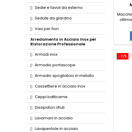
Sedie e tavoli da esterno
Macchin
Sedute da giardino
ottima
fredde
Vasi per fiori
proget
litri
Arredamento in Acciaio Inox per
quant
Ristorazione Professionale
sprechi.
Armadi inox
-10%
Armadio portascope
Armadio spogliatoio in metallo
Cassettiere in acciaio inox
Ceppi batticarne
Dissipatori rifiuti
Lavamani in acciaio
Lavapentole in acciaio