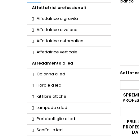
Affettatrici professionali
Affettatrice a gravità
Affettatrice a volano
Affettatrice automatica
Affettatrice verticale
Arredamento a led
Sotto-c
Colonna a led
Fioraie a led
SPREM
Kit fibre ottiche
PROFES
Lampade a led
Portabottiglie a led
FRUL
PROFES
Scaffali a led
DA