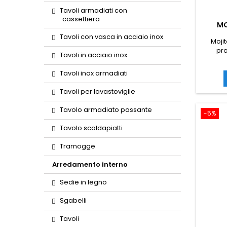
Tavoli armadiati con
cassettiera
MO
Tavoli con vasca in acciaio inox
Moji
pro
Tavoli in acciaio inox
prep
granit
Tavoli inox armadiati
fresco,
Tavoli per lavastoviglie
Tavolo armadiato passante
-5%
Tavolo scaldapiatti
Tramogge
Arredamento interno
Sedie in legno
Sgabelli
Tavoli