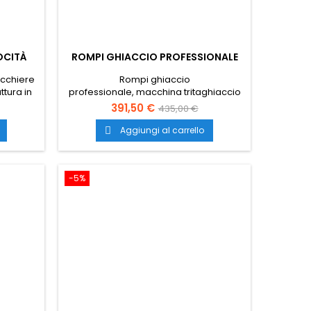
LOCITÀ
ROMPI GHIACCIO PROFESSIONALE
icchiere
Rompi ghiaccio
ttura in
professionale, macchina tritaghiaccio
ciato.
professionale, spacca ghiaccio, il
391,50 €
435,00 €
alia.
trasporto è gratuito in tutta Italia.
Aggiungi al carrello

-5%