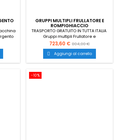
RGENTO
GRUPPI MULTIPLI FRULLATORE E
ROMPIGHIACCIO
macchina
TRASPORTO GRATUITO IN TUTTA ITALIA
 argento
Gruppi multipli Frullatore e
porto è
rompighiaccio gruppo multiplo
723,60 €
804,00 €
frullatore e rompighiaccio
rompighiaccio frullatore gruppo
Aggiungi al carrello

multiplo nuovo gruppo multiplo con
frullatore e rompighiaccio
rompighiaccio nuovo e frullatore
-10%
frullatore nuovo rompighiaccio
professionale