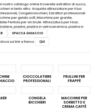
l nostro catalogo online troverete estrattori di succo,
cchieri e tanto altro. Acquista attrezzature per il tuo
ofessionali, Congela bicchieri, Estrattori professionali
 Macchine per gelato soft, Macchine per granite,
ite Pentola per vin brulè. Attrezzatura per il bar,
stiere, piastre, piastra in vetroceramica, piastra in
ER
SPACCA GHIACCIO
clicca sul link a fianco
QUI
CHINE
CIOCCOLATIERE
FRULLINI PER
HIACCIO
PROFESSIONALI
FRAPPÈ
AKER
CONGELA
MACCHINE PER
BICCHIERI
SORBETTO E
CREMA CAFFÈ