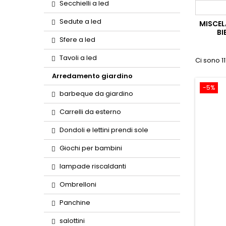
Secchielli a led
Sedute a led
MISCEL
BI
Sfere a led
Tavoli a led
Ci sono 11
Arredamento giardino
-5%
barbeque da giardino
Carrelli da esterno
Dondoli e lettini prendi sole
Giochi per bambini
lampade riscaldanti
Ombrelloni
Panchine
salottini