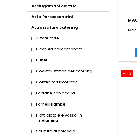
Asciugamani elettrici
Asta Portascontrini
MAC
Attrezzature catering
Macc
Alzate torte
Bicchieri policarbonato
Buffet
Cocktail station per catering
-10%
Contenitori isotermici
Fontane con acqua
Fornelli flambè
Piatti ciotole e vassoi in
melamina
Sculture di ghiaccio