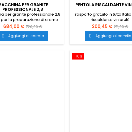
MACCHINA PER GRANITE
PENTOLA RISCALDANTE VIN
PROFESSIONALE 2,8
a per granite professionale 2,8
Trasporto gratuito in tutta Itali
 per la preparazione di creme
riscaldante vin brulè
, sorbetti e granite. Granitore
684,00 €
200,45 €
720,00 €
211,00 €
tato con un contenitore da 2.8
 che permette di gestire piccole
Aggiungi al carrello
Aggiungi al carrello


ità di prodotto evitando inutili
 Trasporto gratuito in tutta Italia.
-10%