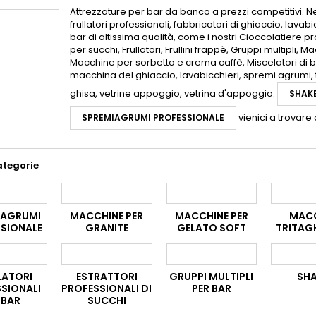
Attrezzature per bar da banco a prezzi competitivi. Ne
frullatori professionali, fabbricatori di ghiaccio, lavabi
bar di altissima qualità, come i nostri Cioccolatiere pr
per succhi, Frullatori, Frullini frappè, Gruppi multipli,
Macchine per sorbetto e crema caffè, Miscelatori di bib
macchina del ghiaccio, lavabicchieri, spremi agrumi, to
ghisa, vetrine appoggio, vetrina d'appoggio.
SHAK
v
ienici a trovare 
SPREMIAGRUMI PROFESSIONALE
ategorie
IAGRUMI
MACCHINE PER
MACCHINE PER
MAC
SIONALE
GRANITE
GELATO SOFT
TRITAG
LATORI
ESTRATTORI
GRUPPI MULTIPLI
SH
SIONALI
PROFESSIONALI DI
PER BAR
 BAR
SUCCHI