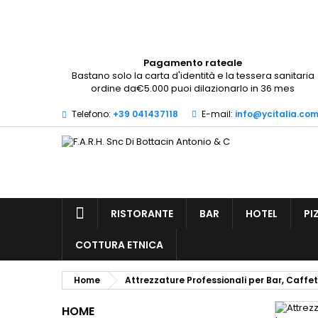
A
(
(
A
Pagamento rateale
Bastano solo la carta d'identità e la tessera sanitaria
((
De
((l
ordine da€5.000 puoi dilazionarlo in 36 mes
dei
Telefono:
+39 041437118
E-mail:
info@ycitalia.co
RISTORANTE
BAR
HOTEL
PI
COTTURA ETNICA
Home
Attrezzature Professionali per Bar, Caffet
HOME