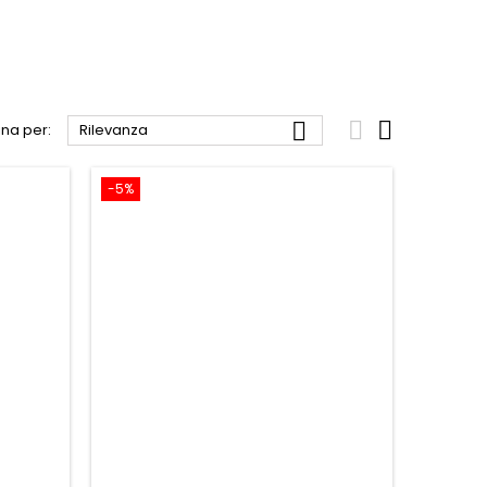



na per:
Rilevanza
-5%