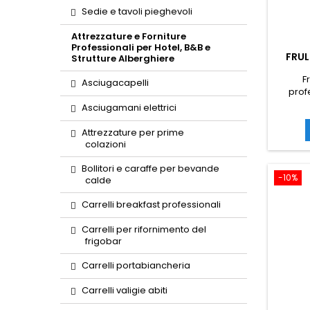
Sedie e tavoli pieghevoli
Attrezzature e Forniture
Professionali per Hotel, B&B e
FRUL
Strutture Alberghiere
F
Asciugacapelli
prof
del Fru
Asciugamani elettrici
otten
Attrezzature per prime
colazioni
Bollitori e caraffe per bevande
-10%
calde
Carrelli breakfast professionali
Carrelli per rifornimento del
frigobar
Carrelli portabiancheria
Carrelli valigie abiti