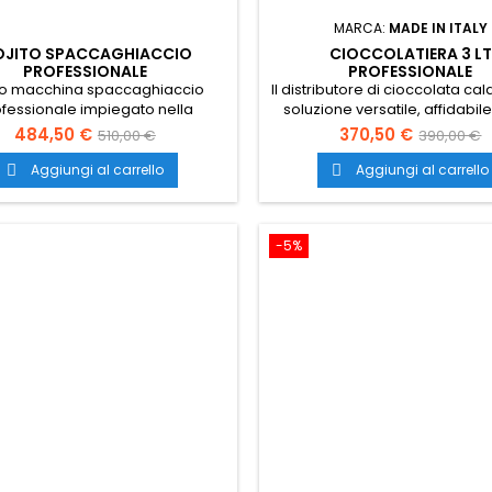
MARCA:
MADE IN ITALY
JITO SPACCAGHIACCIO
CIOCCOLATIERA 3 LT
PROFESSIONALE
PROFESSIONALE
to macchina spaccaghiaccio
Il distributore di cioccolata ca
fessionale impiegato nella
soluzione versatile, affidabil
arazione di cocktails, bibite,
ingombrante e di facile util
484,50 €
370,50 €
510,00 €
390,00 €
e, piatti di frutta esotica, pesce
Colorazione nera ma dispon
 frutti di mare e altro. Trasporto
anche in oro e argento. Tra
Aggiungi al carrello
Aggiungi al carrello


gratuito in tutta Italia.
gratuito in tutta Italia.
-5%