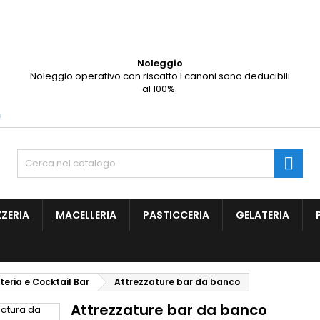
ggiungi alla lista dei desideri
(modalTitle))
(title))
ccedi
Noleggio
Noleggio operativo con riscatto I canoni sono deducibili
confirmMessage))
vi avere effettuato l'accesso per salvare dei prodotti nella tua li
abel))
al 100%.
 desideri.
add_circle
Create new l
m
((cancelText))
((modalDeleteText)
((cancelText))
((loginText)
((cancelText))
((createText)

ZZERIA
MACELLERIA
PASTICCERIA
GELATERIA
teria e Cocktail Bar
Attrezzature bar da banco
Attrezzature bar da banco