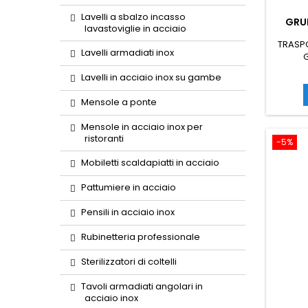
Lavelli a sbalzo incasso
GRUP
lavastoviglie in acciaio
TRASPO
Lavelli armadiati inox
G
spr
Lavelli in acciaio inox su gambe
macc
co
Mensole a ponte
frull
Mensole in acciaio inox per
ristoranti
-5%
Mobiletti scaldapiatti in acciaio
Pattumiere in acciaio
Pensili in acciaio inox
Rubinetteria professionale
Sterilizzatori di coltelli
Tavoli armadiati angolari in
acciaio inox