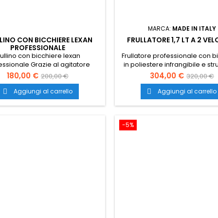
MARCA:
MADE IN ITALY
LINO CON BICCHIERE LEXAN
FRULLATORE 1,7 LT A 2 VE
PROFESSIONALE
rullino con bicchiere lexan
Frullatore professionale con b
essionale Grazie al agitatore
in poliestere infrangibile e stru
llino con bicchiere a 3 dischi, si
alluminio pressofuso e verni
180,00 €
304,00 €
200,00 €
320,00 €
gono frappè cremosi e soffici
Trasporto gratuito in tutta It
Aggiungi al carrello
Aggiungi al carrello


-5%