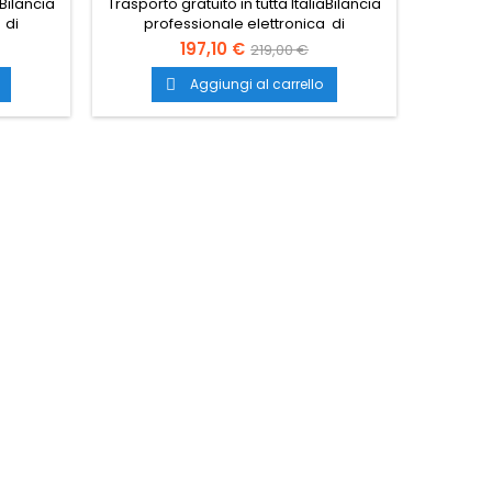
aBilancia
Trasporto gratuito in tutta ItaliaBilancia
 di
professionale elettronica di
precisione.
197,10 €
219,00 €
Aggiungi al carrello
