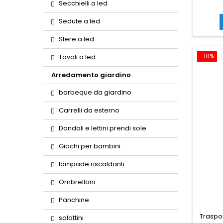
Secchielli a led
Sedute a led
Sfere a led
-10%
Tavoli a led
Arredamento giardino
barbeque da giardino
Carrelli da esterno
Dondoli e lettini prendi sole
Giochi per bambini
lampade riscaldanti
Ombrelloni
Panchine
Traspor
salottini