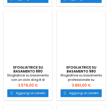
mm. Il trasporto è gratuito
in tutta Italia.
in tutta Italia.
SFOGLIATRICE SU
SFOGLIATRICE SU
BASAMENTO 880
BASAMENTO 980
Sfogliatrice su basamento
Sfogliatrice su basamento
con un ciclo di kg 8 di
professionale su
impasto, macchina ideale
basamento per pasticceria
3.579,00 €
3.861,00 €
per fare la pastasfoglia con
con dimensioni 1055x2450x
dimensioni 955x2050x
h.1280 mm. Il trasporto è
Aggiungi al carrello
Aggiungi al carrello


h.1280 mm. Il trasporto è
gratuito in tutta Italia.
gratuito in tutta Italia.