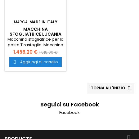
MARCA:
MADE IN ITALY
MACCHINA
SFOGLIATRICE LUCANIA
250 X
Macchina sfogliatrice per la
pasta Tirasfoglia. Macchina
tirasfoglia per la pasta
1.456,20 €
1.618,00 €
Tirasfoglia con trasporto
gratuito in tutta Italia.
Aggiungi al carrello

Macchina per sfoglia
costruita interamente in
acciaio inox con motore
ventilato a servizio continuo
TORNA ALL'INIZIO

con doppia riduzione.
Seguici su Facebook
Facebook

PRODUCTS