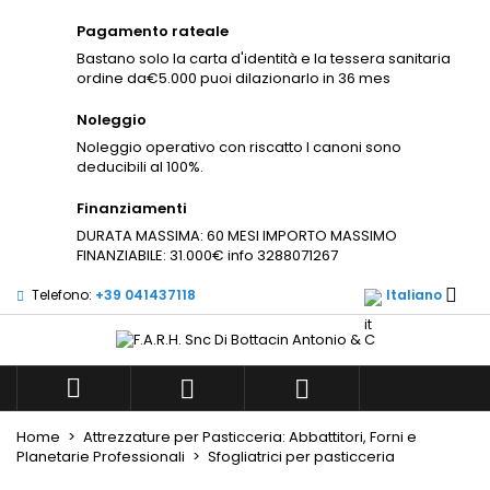
×
×
×
Pagamento rateale
Aggiungi alla lista dei
((modalTitle))
((title))
Accedi
×
Bastano solo la carta d'identità e la tessera sanitaria
desideri
ordine da€5.000 puoi dilazionarlo in 36 mes
((confirmMessage))
Devi avere effettuato l'accesso per salvare dei
((label))
prodotti nella tua lista dei desideri.
Noleggio
Noleggio operativo con riscatto I canoni sono
add_circle_outli
Create new list
deducibili al 100%.
((cancelText))
((modalDeleteText))
((cancelText))
((loginText))
Finanziamenti
((cancelText))
((createText))
DURATA MASSIMA: 60 MESI IMPORTO MASSIMO
FINANZIABILE: 31.000€ info 3288071267

Telefono:
+39 041437118
Italiano



Home
Attrezzature per Pasticceria: Abbattitori, Forni e
Planetarie Professionali
Sfogliatrici per pasticceria