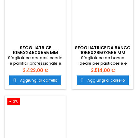
SFOGLIATRICE
SFOGLIATRICE DA BANCO
1055X2450X555 MM
1055X2850X555 MM
Sfogliatrice per pasticcerie
Sfogliatrice da banco
e panifici, professionale e
ideale per pasticcerie e
perfetta per la pastasfoglia
panifici delle dimensioni di
3.422,00 €
3.514,00 €
con dimensioni
1055x2850x h.555 mm.
1055x2450x555 mm. Il
Trasporto gratuito in tutta
Aggiungi al carrello
Aggiungi al carrello


trasporto è gratuito in tutta
Italia.
Italia.
-10%