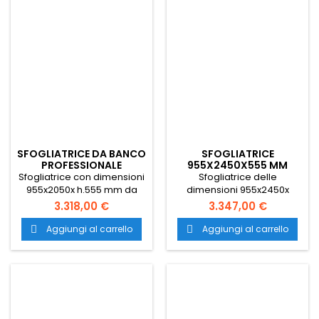
SFOGLIATRICE DA BANCO
SFOGLIATRICE
PROFESSIONALE
955X2450X555 MM
Sfogliatrice con dimensioni
Sfogliatrice delle
955x2050x h.555 mm da
dimensioni 955x2450x
banco professionale in
h.555 mm professionale in
3.318,00 €
3.347,00 €
acciaio con vernice
acciaio con vernice
antigraffio per pasticcerie.
antigraffio per pasticceria
Aggiungi al carrello
Aggiungi al carrello


Trasporto gratuito in tutta
da banco. Il trasporto è
Italia.
gratuito in tutta Italia.