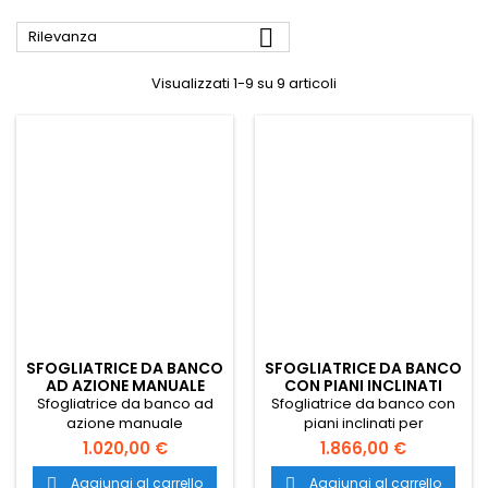

Rilevanza
Visualizzati 1-9 su 9 articoli
SFOGLIATRICE DA BANCO
SFOGLIATRICE DA BANCO
AD AZIONE MANUALE
CON PIANI INCLINATI
Sfogliatrice da banco ad
Sfogliatrice da banco con
azione manuale
piani inclinati per
professionale per
pasticceria con dimensioni
1.020,00 €
1.866,00 €
pasticceria con dimensioni
(aperto) 827x972x h.477
(aperto) 682x972x h.405
mm. Il trasporto è gratuito
Aggiungi al carrello
Aggiungi al carrello

