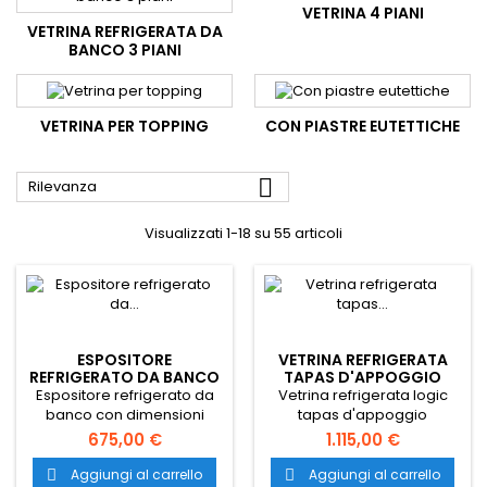
VETRINA 4 PIANI
VETRINA REFRIGERATA DA
BANCO 3 PIANI
VETRINA PER TOPPING
CON PIASTRE EUTETTICHE

Rilevanza
Visualizzati 1-18 su 55 articoli
ESPOSITORE
VETRINA REFRIGERATA
REFRIGERATO DA BANCO
TAPAS D'APPOGGIO
PER BUBBLES
Espositore refrigerato da
Vetrina refrigerata logic
banco con dimensioni
tapas d'appoggio
767x612x328h mm e
dimensioni 970x380x225
675,00 €
1.115,00 €
temperatura +2 +12.
mm. Espositore refrigerato
Trasporto gratuito in tutta
statico per tutti i tipi di cibo.
Aggiungi al carrello
Aggiungi al carrello

