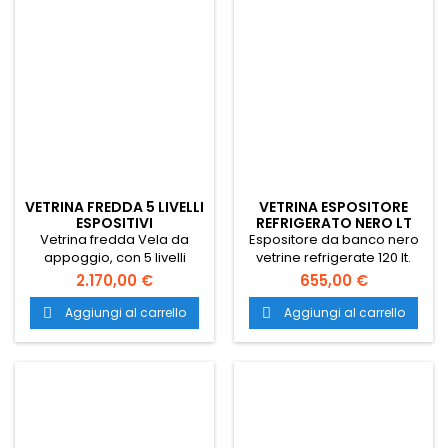
VETRINA FREDDA 5 LIVELLI
VETRINA ESPOSITORE
ESPOSITIVI
REFRIGERATO NERO LT
120
Vetrina fredda Vela da
Espositore da banco nero
appoggio, con 5 livelli
vetrine refrigerate 120 lt.
espositivi, refrigerazione
Vetrina da
2.170,00 €
655,00 €
VENTILATA +2/+6oC. Adatta
appoggio ideale
per l'esposizione di cibi
per bar e ristoranti con
Aggiungi al carrello
Aggiungi al carrello


snack, come stuzzichini,
refrigerazione ventilata
panini, tartine, dolci, ecc.
completa di quattro doppi
vetri per ridurre la
condensa, vetri e porta
della vetrina refrigerata
sono curvi.