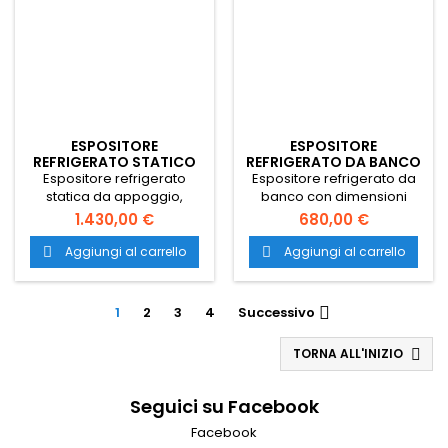
ESPOSITORE
ESPOSITORE
REFRIGERATO STATICO
REFRIGERATO DA BANCO
TAPAS 8
702X568X686
Espositore refrigerato
Espositore refrigerato da
statica da appoggio,
banco con dimensioni
compatta e perfettamente
702x568x686h e
1.430,00 €
680,00 €
integrabile sulla bancalina
temperatura 0 +12. Vetrina
del bancone del bar.
refrigerata con struttura in
Aggiungi al carrello
Aggiungi al carrello


Vetrina refrigerata tapas
acciaio inox, vetro e
d'appoggio statica per tutti
plastica. Trasporto gratuito
i tipi di cibo. Trasporto
in tutta Italia.
1
2
3
4
Successivo

gratuito in tutta Italia.
TORNA ALL'INIZIO

Seguici su Facebook
Facebook

PRODUCTS

OUR COMPANY