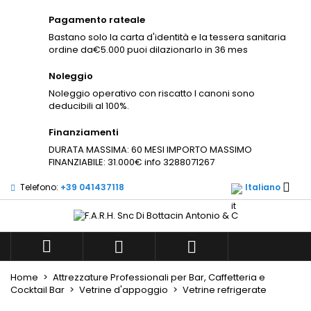
×
×
×
Pagamento rateale
Aggiungi alla lista dei
((modalTitle))
((title))
Accedi
×
Bastano solo la carta d'identità e la tessera sanitaria
desideri
ordine da€5.000 puoi dilazionarlo in 36 mes
((confirmMessage))
Devi avere effettuato l'accesso per salvare dei
((label))
prodotti nella tua lista dei desideri.
Noleggio
Noleggio operativo con riscatto I canoni sono
add_circle_outli
Create new list
deducibili al 100%.
((cancelText))
((modalDeleteText))
((cancelText))
((loginText))
Finanziamenti
((cancelText))
((createText))
DURATA MASSIMA: 60 MESI IMPORTO MASSIMO
FINANZIABILE: 31.000€ info 3288071267

Telefono:
+39 041437118
Italiano



Home
Attrezzature Professionali per Bar, Caffetteria e
Cocktail Bar
Vetrine d'appoggio
Vetrine refrigerate