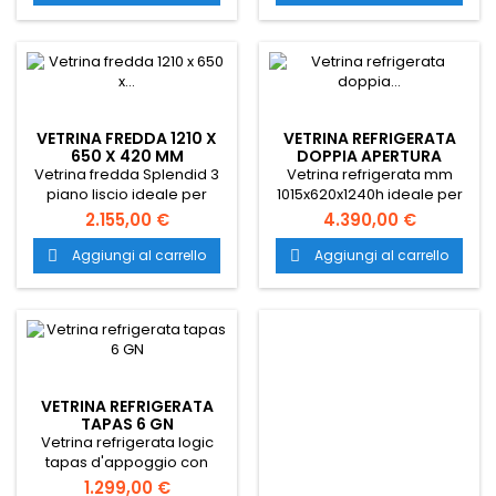
Italia.
Vetrina frigo ideale per bar,
cicchetterie e osterie.
VETRINA FREDDA 1210 X
VETRINA REFRIGERATA
650 X 420 MM
DOPPIA APERTURA
Vetrina fredda Splendid 3
Vetrina refrigerata mm
piano liscio ideale per
1015x620x1240h ideale per
l'esposizione di carne,
esporre e somministrare
2.155,00 €
4.390,00 €
pesce e antipasti.
antipasti, stuzzichini,
sandwich, tramezzini ed
Aggiungi al carrello
Aggiungi al carrello


alimenti per varie
preparazioni in bar,
pizzerie, paninoteche, pub,
ristoranti, gastronomie e
pasticcerie. Utilizzabile sia
a pavimento che da
ESPOSITORE VETRINA
appoggio.
REFRIGERATA 100 LT
VETRINA REFRIGERATA
Espositore vetrina
TAPAS 6 GN
Vetrina refrigerata logic
refrigerata da banco di
tapas d'appoggio con
colore nero, equipaggiata
550,00 €
dimensioni 1320x380x225
con luci LED e vetro
1.299,00 €