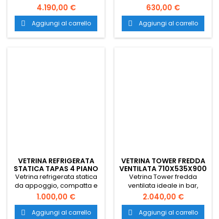
a pavimento che da
appoggio
VETRINA REFRIGERATA
VETRINA TOWER FREDDA
STATICA TAPAS 4 PIANO
VENTILATA 710X535X900
LISCIO
H
Vetrina refrigerata statica
Vetrina Tower fredda
da appoggio, compatta e
ventilata ideale in bar,
perfettamente integrabile
pizzerie, paninoteche, pub,
1.000,00 €
2.040,00 €
sulla bancalina del
ristoranti, gastronomie e
bancone del bar.
pasticcerie. Espositore
Aggiungi al carrello
Aggiungi al carrello


Espositore refrigerato con
refrigerato per antipasti,
dimensioni 970x380x225
stuzzichini, sandwich,
mm.
tramezzini e panini.