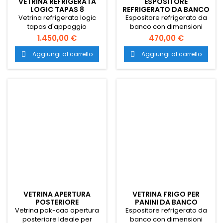
VETRINA APERTURA
VETRINA FRIGO PER
POSTERIORE
PANINI DA BANCO
Vetrina pak-caa apertura
Espositore refrigerato da
posteriore Ideale per
banco con dimensioni
esporre e somministrare
696x568x686h e
4.190,00 €
630,00 €
antipasti, stuzzichini,
temperatura 0 +12. Vetrina
sandwich, tramezzini ed
refrigerata con struttura in
Aggiungi al carrello
Aggiungi al carrello


alimenti per varie
acciaio inox, vetro e
preparazioni in bar,
plastica. Trasporto gratuito
pizzerie, paninoteche, pub,
in tutta Italia.
ristoranti, gastronomie e
pasticcerie. Utilizzabile sia