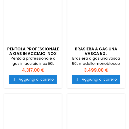
PENTOLA PROFESSIONALE
BRASIERA A GAS UNA
A GAS IN ACCIAIO INOX
VASCA 50L
50L
Pentola professionale a
Brasiera a gas una vasca
gas in acciaio inox 50L
50L modello monoblocco
modello monoblocco
dimensioni 80x71,4x85 cm e
4.317,00 €
3.499,00 €
dimensione 40x42 cm.
vasca 71x48x15 cm. Dotato
Dotato di un bruciatore da
di un bruciatore da 13,5 kW
Aggiungi al carrello
Aggiungi al carrello


12,5 kW, piano di lavoro
e piano di lavoro acciaio
acciaio inox AISI 304.
inox AISI 304. Trasporto
Trasporto gratuito in tutta
gratuito in tutta Italia.
Italia.