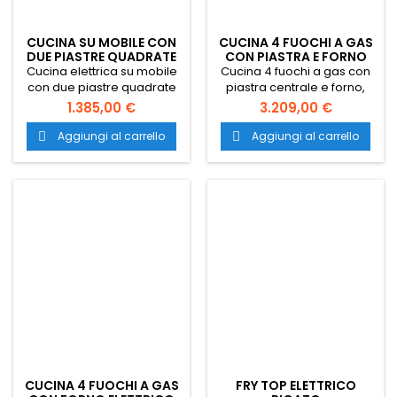
CUCINA SU MOBILE CON
CUCINA 4 FUOCHI A GAS
DUE PIASTRE QUADRATE
CON PIASTRA E FORNO
Cucina elettrica su mobile
Cucina 4 fuochi a gas con
con due piastre quadrate
piastra centrale e forno,
con dimensioni 40x71,4x85
dimensioni 110x71,4x85 cm e
1.385,00 €
3.209,00 €
cm. Dotato di due piastre
forno dim. 56x63x30 cm.
quadrate da 2,6 kW,
Piano cottura professionale
Aggiungi al carrello
Aggiungi al carrello


alimentazione piano
disponibile con piastra
cottura elettrico : Trifase.
centrale e quattro fuochi
Trasporto gratuito in tutta
da 7 kW. Trasporto gratuito
Italia.
in tutta Italia.
CUCINA 4 FUOCHI A GAS
FRY TOP ELETTRICO