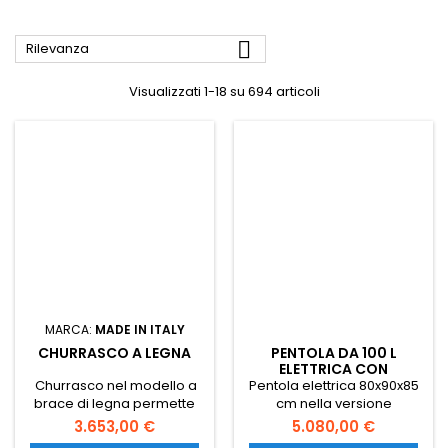

Rilevanza
Visualizzati 1-18 su 694 articoli
MARCA:
MADE IN ITALY
CHURRASCO A LEGNA
PENTOLA DA 100 L
ELETTRICA CON
RISCALDAMENTO
Churrasco nel modello a
Pentola elettrica 80x90x85
INDIRETTO
brace di legna permette
cm nella versione
una cottura pulita e priva di
monoblocco con capacità
3.653,00 €
5.080,00 €
grassi. Trasporto gratuito in
100 L e riscaldamento