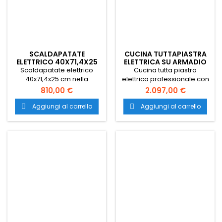
SCALDAPATATE
CUCINA TUTTAPIASTRA
ELETTRICO 40X71,4X25
ELETTRICA SU ARMADIO
APERTO
Scaldapatate elettrico
Cucina tutta piastra
40x71,4x25 cm nella
elettrica professionale con
versione top e dimensioni
dimensioni 70x71,4x85 cm.
810,00 €
2.097,00 €
vasca : 31x51x16 cm. Piano di
Dotato di una piastra
lavoro acciaio inox AISI 304.
elettrica da 9 kW su
Aggiungi al carrello
Aggiungi al carrello


Trasporto gratuito in tutta
armadio aperto. Trasporto
Italia.
gratuito in tutta Italia.