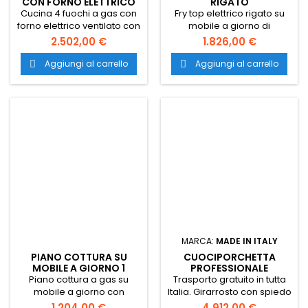
CON FORNO ELETTRICO
RIGATO
VENTILATO
Cucina 4 fuochi a gas con
Fry top elettrico rigato su
forno elettrico ventilato con
mobile a giorno di
dimensioni 70x71,4x85.
dimensioni cm 40x90x90h
2.502,00 €
1.826,00 €
Piano cottura professionale
con piastra cm 36x68.
disponibile con con 4
Piastra fry top realizzata in
Aggiungi al carrello
Aggiungi al carrello


bruciatori da 5.5 kW oppure
acciaio inox con inclusa 1
da 7 kW. Trasporto gratuito
testata chiusura piano
in tutta Italia.
mod. tpa-9. Trasporto
gratuito in tutta Italia.
MARCA:
MADE IN ITALY
PIANO COTTURA SU
CUOCIPORCHETTA
MOBILE A GIORNO 1
PROFESSIONALE
FUOCO
160X60XH80
Piano cottura a gas su
Trasporto gratuito in tutta
mobile a giorno con
Italia. Girarrosto con spiedo
dimensioni 40x70,5x90h cm.
porchetta, è un forno
1.204,00 €
4.912,00 €