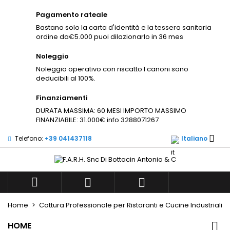
×
×
×
Pagamento rateale
Aggiungi alla lista dei
((modalTitle))
((title))
Accedi
×
Bastano solo la carta d'identità e la tessera sanitaria
desideri
ordine da€5.000 puoi dilazionarlo in 36 mes
((confirmMessage))
Devi avere effettuato l'accesso per salvare dei
((label))
prodotti nella tua lista dei desideri.
Noleggio
Noleggio operativo con riscatto I canoni sono
add_circle_outli
Create new list
deducibili al 100%.
((cancelText))
((modalDeleteText))
((cancelText))
((loginText))
Finanziamenti
((cancelText))
((createText))
DURATA MASSIMA: 60 MESI IMPORTO MASSIMO
FINANZIABILE: 31.000€ info 3288071267

Telefono:
+39 041437118
Italiano



Home
Cottura Professionale per Ristoranti e Cucine Industriali
HOME