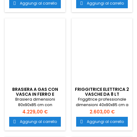
tutta l'Italia.
indiretto. Piano di lavoro in
Aggiungi al carrello
Aggiungi al carrello


acciaio inox Trasporto
gratuito in tutta Italia.
BRASIERA A GAS CON
FRIGGITRICE ELETTRICA 2
VASCA IN FERRO E
VASCHE DA 8 LT
CAPIENZA 80 LT
Brasiera dimensioni
Friggitrice professionale
80x90x85 cm con
dimensioni 40x90x85 cm a
riscaldamento a gas nella
due vasche con capacità
4.229,00 €
2.603,00 €
versione monoblocco con
di 8 Lt ognuna nella
vasca in ferro e
versione monoblocco con
Aggiungi al carrello
Aggiungi al carrello


ribaltamento manuale.
riscaldamento elettrico.
Piano di lavoro in acciaio
Piano di lavoro in acciaio