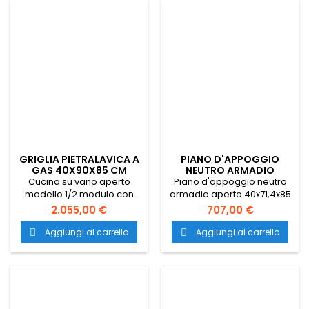
inox. Trasporto gratuito in
inox. Trasporto gratuito in
tutta Italia.
tutta Italia.
GRIGLIA PIETRALAVICA A
PIANO D'APPOGGIO
GAS 40X90X85 CM
NEUTRO ARMADIO
APERTO 40X71,4X85
Cucina su vano aperto
Piano d'appoggio neutro
modello 1/2 modulo con
armadio aperto 40x71,4x85
funzionamento a gas.
modello monoblocco.
2.055,00 €
707,00 €
Griglia/piano cottura in
Piano di lavoro acciaio inox
acciaio inox con dimensioni
AISI 304. Trasporto gratuito
Aggiungi al carrello
Aggiungi al carrello


: 40x90x85 cm. Trasporto
in tutta Italia.
gratuito in tutta Italia.