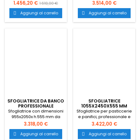
tirasfoglia per la pasta
panifici delle dimensioni di
1.456,20 €
3.514,00 €
1.618,00 €
Tirasfoglia con trasporto
1055x2850x h.555 mm.
gratuito in tutta Italia.
Trasporto gratuito in tutta
Aggiungi al carrello
Aggiungi al carrello


Macchina per sfoglia
Italia.
costruita interamente in
acciaio inox con motore
ventilato a servizio continuo
con doppia riduzione.
SFOGLIATRICE DA BANCO
SFOGLIATRICE
PROFESSIONALE
1055X2450X555 MM
Sfogliatrice con dimensioni
Sfogliatrice per pasticcerie
955x2050x h.555 mm da
e panifici, professionale e
banco professionale in
perfetta per la pastasfoglia
3.318,00 €
3.422,00 €
acciaio con vernice
con dimensioni
antigraffio per pasticcerie.
1055x2450x555 mm. Il
Aggiungi al carrello
Aggiungi al carrello


Trasporto gratuito in tutta
trasporto è gratuito in tutta