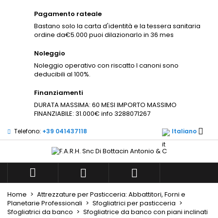
×
×
Pagamento rateale
Aggiungi alla lista dei
((title))
Accedi
×
Bastano solo la carta d'identità e la tessera sanitaria
desideri
ordine da€5.000 puoi dilazionarlo in 36 mes
Devi avere effettuato l'accesso per salvare dei
((label))
prodotti nella tua lista dei desideri.
Noleggio
Noleggio operativo con riscatto I canoni sono
add_circle_outli
Create new list
deducibili al 100%.
((cancelText))
((loginText))
Finanziamenti
((cancelText))
((createText))
DURATA MASSIMA: 60 MESI IMPORTO MASSIMO
FINANZIABILE: 31.000€ info 3288071267

Telefono:
+39 041437118
Italiano



Home
Attrezzature per Pasticceria: Abbattitori, Forni e
Planetarie Professionali
Sfogliatrici per pasticceria
Sfogliatrici da banco
Sfogliatrice da banco con piani inclinati