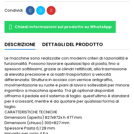
Condividi
Chiedi informazioni sul prodotto su WhatsApp
DESCRIZIONE
DETTAGLI DEL PRODOTTO
Le macchine sono realizzate con moderni criteri di razionalità e
funzionalità. Possono lavorare qualsiasi tipo di pasta, fino a
spessori sottilissimi, grazie ai cilindri rettificati, alla trasmissione
di elevata precisione e ai nastri trasportatori a velocità
differenziata. Struttura in acciaio con vernice antigraffio,
movimentazione su ruote e piani di lavoro sollevabili per minore
ingombro a macchina spenta. Tra gli optional disponibili
offriamo il pedale ed il sistema di taglio: quest’ultimo è standard
per il croissant, mentre è da quotare per qualsiasi forma di
taglio.
CARATTERISTICHE TECNICHE
Dimensioni (aperto)
827x972x h.477 mm.
Dimensioni (chiuso)
300×827 mm.
Spessore Pasta
0,1:28 mm.
Impasto per ciclo
4 Kg