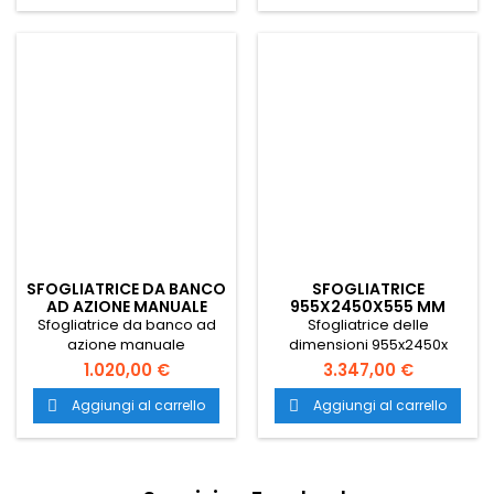
Italia.
Italia.
SFOGLIATRICE DA BANCO
SFOGLIATRICE
AD AZIONE MANUALE
955X2450X555 MM
Sfogliatrice da banco ad
Sfogliatrice delle
azione manuale
dimensioni 955x2450x
professionale per
h.555 mm professionale in
1.020,00 €
3.347,00 €
pasticceria con dimensioni
acciaio con vernice
(aperto) 682x972x h.405
antigraffio per pasticceria
Aggiungi al carrello
Aggiungi al carrello


mm. Il trasporto è gratuito
da banco. Il trasporto è
in tutta Italia.
gratuito in tutta Italia.