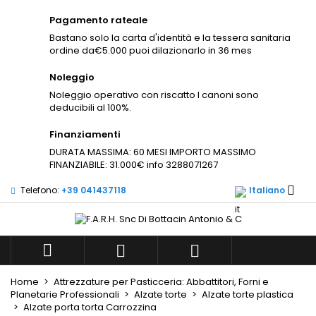
×
×
Pagamento rateale
Aggiungi alla lista dei
((title))
Accedi
×
Bastano solo la carta d'identità e la tessera sanitaria
desideri
ordine da€5.000 puoi dilazionarlo in 36 mes
Devi avere effettuato l'accesso per salvare dei
((label))
prodotti nella tua lista dei desideri.
Noleggio
Noleggio operativo con riscatto I canoni sono
add_circle_outli
Create new list
deducibili al 100%.
((cancelText))
((loginText))
Finanziamenti
((cancelText))
((createText))
DURATA MASSIMA: 60 MESI IMPORTO MASSIMO
FINANZIABILE: 31.000€ info 3288071267

Telefono:
+39 041437118
Italiano



Home
Attrezzature per Pasticceria: Abbattitori, Forni e
Planetarie Professionali
Alzate torte
Alzate torte plastica
Alzate porta torta Carrozzina