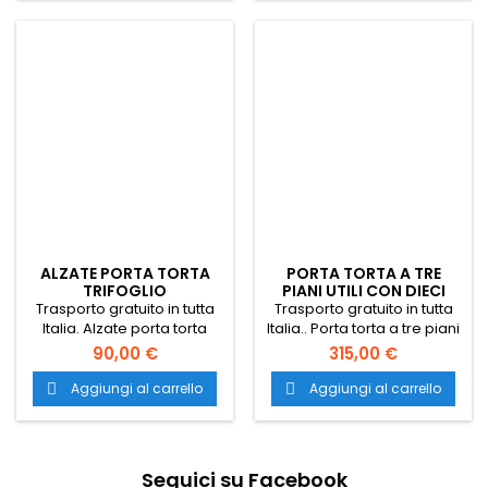
torte. alzate pasticceria.
alzata per pasticceria.
alzata per pasticceria.
alzata colorata per torte.
alzata colorata per torte.
ALZATE PORTA TORTA
PORTA TORTA A TRE
TRIFOGLIO
PIANI UTILI CON DIECI
COLONNE
Trasporto gratuito in tutta
Trasporto gratuito in tutta
Italia. Alzate porta torta
Italia.. Porta torta a tre piani
Trifoglio. alzate per torta.
utili con dieci
90,00 €
315,00 €
alzata per torta. alzate per
colonne. alzate per torta.
appoggiare torte. alzate
alzata per torta. alzate per
Aggiungi al carrello
Aggiungi al carrello


pasticceria. alzata per
appoggiare torte. alzate
pasticceria. alzata colorata
pasticceria. alzata per
per torte.
pasticceria. alzata colorata
per torte.
Seguici su Facebook