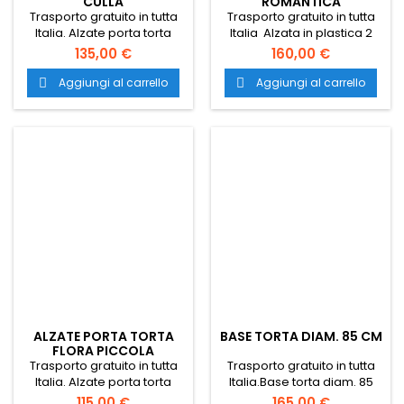
CULLA
ROMANTICA
Trasporto gratuito in tutta
Trasporto gratuito in tutta
Italia. Alzate porta torta
Italia Alzata in plastica 2
Culla. Alzata Fantasia per
piani sovrapposti alzate
135,00 €
160,00 €
torta. alzate per torta.
per torta alzata per torta
alzata per torta. alzate per
alzate per appoggiare
Aggiungi al carrello
Aggiungi al carrello


appoggiare torte. alzate
torte alzate pasticceria
pasticceria. alzata per
alzata per pasticceria
pasticceria. alzata colorata
alzata per catering porta
per torte.
torte porta torte per
pasticceria porta torte per
catering porta torte per
cateringporta torte nuziali
alzata torte nuziali
ALZATE PORTA TORTA
BASE TORTA DIAM. 85 CM
FLORA PICCOLA
Trasporto gratuito in tutta
Trasporto gratuito in tutta
Italia. Alzate porta torta
Italia.Base torta diam. 85
Flora piccola. Alzata
cm. base per torta. basi per
115,00 €
165,00 €