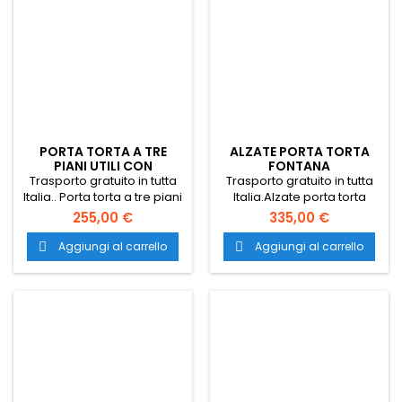
PORTA TORTA A TRE
ALZATE PORTA TORTA
PIANI UTILI CON
FONTANA
QUATTRO COLONNE
Trasporto gratuito in tutta
Trasporto gratuito in tutta
Italia.. Porta torta a tre piani
Italia.Alzate porta torta
utili con quattro
Fontana. Alzata Fantasia
255,00 €
335,00 €
colonne. alzate per torta.
per torta. alzate per torta.
alzata per torta. alzate per
alzata per torta. alzate per
Aggiungi al carrello
Aggiungi al carrello


appoggiare torte. alzate
appoggiare torte. alzate
pasticceria. alzata per
pasticceria. alzata per
pasticceria. alzata colorata
pasticceria. alzata colorata
per torte.
per torte.