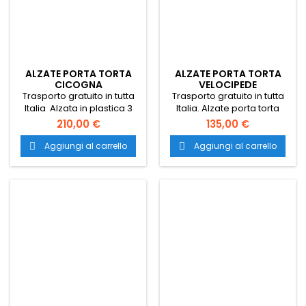
ALZATE PORTA TORTA
ALZATE PORTA TORTA
CICOGNA
VELOCIPEDE
Trasporto gratuito in tutta
Trasporto gratuito in tutta
Italia Alzata in plastica 3
Italia. Alzate porta torta
piani sovrapposti alzate
Velocipede. alzate per
210,00 €
135,00 €
per torta alzata per torta
torta. alzata per torta.
alzate per appoggiare
alzate per appoggiare
Aggiungi al carrello
Aggiungi al carrello


torte alzate pasticceria
torte. alzate pasticceria.
alzata per pasticceria
alzata per pasticceria.
alzata per catering porta
alzata colorata per torte.
torte porta torte per
pasticceria porta torte per
catering porta torte per
cateringporta torte nuziali
alzata torte nuziali