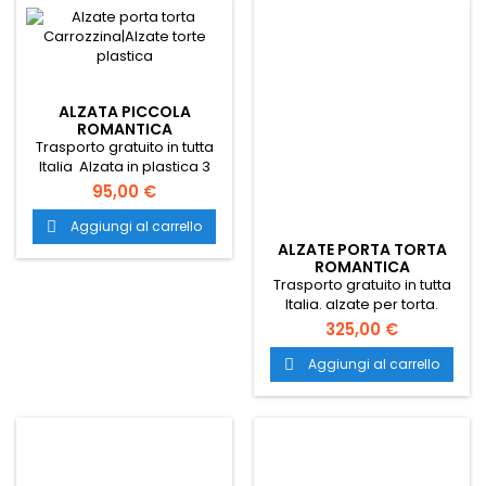
ALZATA PICCOLA
ROMANTICA
Trasporto gratuito in tutta
Italia Alzata in plastica 3
piani sovrapposti alzate
95,00 €
per torta alzata per torta
alzate per appoggiare
Aggiungi al carrello

torte alzate pasticceria
ALZATE PORTA TORTA
alzata per pasticceria
ROMANTICA
alzata per catering porta
Trasporto gratuito in tutta
torte porta torte per
Italia. alzate per torta.
pasticceria porta torte per
alzata per torta. alzate per
325,00 €
catering porta torte per
appoggiare torte. alzate
cateringporta torte nuziali
pasticceria. alzata per
Aggiungi al carrello

alzata torte nuziali
pasticceria. alzata colorata
per torte.