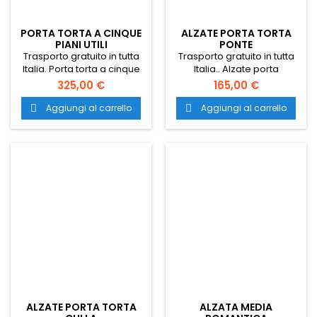
PORTA TORTA A CINQUE
ALZATE PORTA TORTA
PIANI UTILI
PONTE
Trasporto gratuito in tutta
Trasporto gratuito in tutta
Italia. Porta torta a cinque
Italia.. Alzate porta
piani utili. alzate per torta.
torta. alzate per torta.
325,00 €
165,00 €
alzata per torta. alzate per
alzata per torta. alzate per
appoggiare torte. alzate
appoggiare torte. alzate
Aggiungi al carrello
Aggiungi al carrello


pasticceria. alzata per
pasticceria. alzata per
pasticceria. alzata colorata
pasticceria. alzata colorata
per torte.
per torte.
ALZATE PORTA TORTA
ALZATA MEDIA