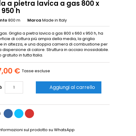
ia a pietra lavica a gas 800 x
 950 h
ento
800 m
Marca
Made in Italy
 gas. Griglia a pietra lavica a gas 800 x 660 x 950 h, ha
ficie di cottura più ampia della media, la griglia
le in altezza, e una doppia camera di combustione per
la dispersione di calore. Struttura in acciaio inossidabile.
gratuito in tutta Italia.
7,00 €
Tasse escluse
Aggiungi al carrello
à

i
informazioni sul prodotto su WhatsApp