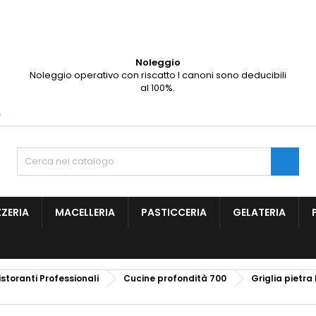
Noleggio
Noleggio operativo con riscatto I canoni sono deducibili
al 100%.
m

ZZERIA
MACELLERIA
PASTICCERIA
GELATERIA
istoranti Professionali
Cucine profondità 700
Griglia pietra