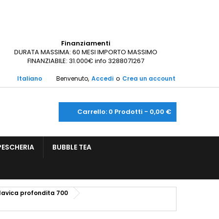
Finanziamenti
DURATA MASSIMA: 60 MESI IMPORTO MASSIMO
FINANZIABILE: 31.000€ info 3288071267

Italiano
Benvenuto,
Accedi
o
Crea un account
shopping_cart
Carrello:
0
Prodotti - 0,00 €
PESCHERIA
BUBBLE TEA
 lavica profondita 700