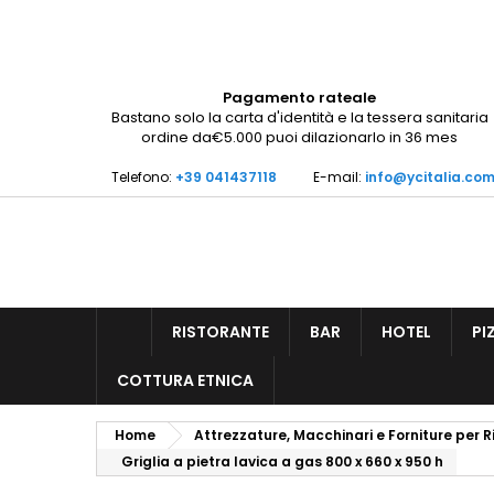
Pagamento rateale
Bastano solo la carta d'identità e la tessera sanitaria
ordine da€5.000 puoi dilazionarlo in 36 mes
Telefono:
+39 041437118
E-mail:
info@ycitalia.co
RISTORANTE
BAR
HOTEL
PI
COTTURA ETNICA
Home
Attrezzature, Macchinari e Forniture per R
Griglia a pietra lavica a gas 800 x 660 x 950 h