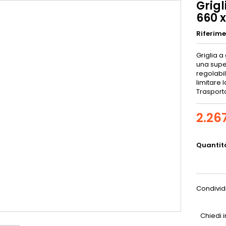
Grigl
660 x
Riferim
Griglia a
una super
regolabi
limitare 
Trasporto 
2.26
Quantit
Condivid
Chiedi 