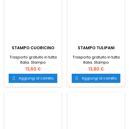
cioccolatini.
STAMPO CUORICINO
STAMPO TULIPANI
Trasporto gratuito in tutta
Trasporto gratuito in tutta
Italia. Stampo
Italia. Stampo
cuoricino. stampo
tulipani. stampo
13,60 €
13,80 €
professionale per
professionale per
pasticceria. stampi nuovi
pasticceria. stampi nuovi
Aggiungi al carrello
Aggiungi al carrello


per pasticceria. stampo
per pasticceria. stampo
professionale per dolci.
professionale per dolci.
stampo pasticceria nuovo.
stampo pasticceria nuovo.
stampi nuovi per
stampi nuovi per
pasticceria.
pasticceria. stampo
cioccolatini. stampi per
cioccolatini.