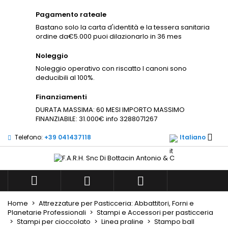
×
×
Pagamento rateale
Aggiungi alla lista dei
((title))
Accedi
×
Bastano solo la carta d'identità e la tessera sanitaria
desideri
ordine da€5.000 puoi dilazionarlo in 36 mes
Devi avere effettuato l'accesso per salvare dei
((label))
prodotti nella tua lista dei desideri.
Noleggio
Noleggio operativo con riscatto I canoni sono
add_circle_outli
Create new list
deducibili al 100%.
((cancelText))
((loginText))
Finanziamenti
((cancelText))
((createText))
DURATA MASSIMA: 60 MESI IMPORTO MASSIMO
FINANZIABILE: 31.000€ info 3288071267

Telefono:
+39 041437118
Italiano



Home
Attrezzature per Pasticceria: Abbattitori, Forni e
Planetarie Professionali
Stampi e Accessori per pasticceria
Stampi per cioccolato
Linea praline
Stampo ball