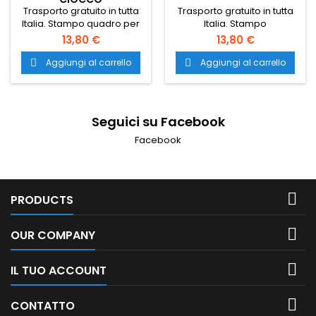
Trasporto gratuito in tutta
Trasporto gratuito in tutta
Italia. Stampo quadro per
Italia. Stampo
ciocco, stampo
classic. stampo
13,80 €
13,80 €
professionale per
professionale per
pasticceria. stampi nuovi
pasticceria. stampi nuovi
Aggiungi al carrello
Aggiungi al carrello


per pasticceria. stampo
per pasticceria. stampo
professionale per dolci.
professionale per dolci.
stampo pasticceria nuovo.
stampo pasticceria nuovo.
stampi nuovi per
stampi nuovi per
Seguici su Facebook
pasticceria. stampo
pasticceria.
cioccolatini. stampi per
Facebook
cioccolatini.

PRODUCTS

OUR COMPANY

IL TUO ACCOUNT

CONTATTO