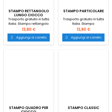
STAMPO RETTANGOLO
STAMPO PARTICOLARE
LUNGO CIOCCO
Trasporto gratuito in tutta
Trasporto gratuito in tutta
Italia. Stampo rettangolo
Italia. Stampo
lungo ciocco. stampo
particolare. stampo
13,80 €
13,80 €
professionale per
professionale per
pasticceria. stampi nuovi
pasticceria. stampi nuovi
Aggiungi al carrello
Aggiungi al carrello


per pasticceria. stampo
per pasticceria. stampo
professionale per dolci.
professionale per dolci.
stampo pasticceria nuovo.
stampo pasticceria nuovo.
stampi nuovi per
stampi nuovi per
pasticceria. stampo
pasticceria. stampo
cioccolatini. stampi per
cioccolatini. stampi per
cioccolatini.
cioccolatini.
STAMPO QUADRO PER
STAMPO CLASSIC
CIOCCO