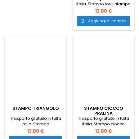
Italia. Stampo tour. stampo
professionale per
13,80 €
pasticceria. stampi nuovi
per pasticceria. stampo
Aggiungi al carrello

professionale per dolci.
stampo pasticceria nuovo.
stampi nuovi per
pasticceria. stampo
cioccolatini. stampi per
cioccolatini.
STAMPO TRIANGOLO
STAMPO CIOCCO
PRALINA
Trasporto gratuito in tutta
Trasporto gratuito in tutta
Italia. Stampo
Italia. Stampo ciocco
triangolo. stampo
pralina. stampo
13,80 €
13,80 €
professionale per
professionale per