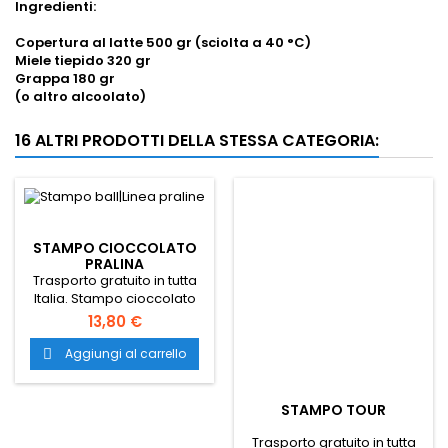
Ingredienti:
Copertura al latte 500 gr (sciolta a 40 °C)
Miele tiepido 320 gr
Grappa 180 gr
(o altro alcoolato)
16 ALTRI PRODOTTI DELLA STESSA CATEGORIA:
STAMPO CIOCCOLATO
PRALINA
Trasporto gratuito in tutta
Italia. Stampo cioccolato
pralina. stampo
13,80 €
professionale per
pasticceria. stampi nuovi
Aggiungi al carrello

per pasticceria. stampo
professionale per dolci.
stampo pasticceria nuovo.
STAMPO TOUR
stampi nuovi per
pasticceria.
Trasporto gratuito in tutta