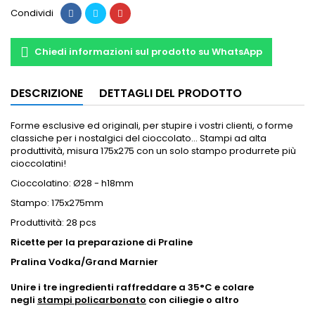
Condividi
Chiedi informazioni sul prodotto su WhatsApp
DESCRIZIONE
DETTAGLI DEL PRODOTTO
Forme esclusive ed originali, per stupire i vostri clienti, o forme
classiche per i nostalgici del cioccolato... Stampi ad alta
produttività, misura 175x275 con un solo stampo produrrete più
cioccolatini!
Cioccolatino: Ø28 - h18mm
Stampo: 175x275mm
Produttività: 28 pcs
Ricette per la preparazione di Praline
Pralina Vodka/Grand Marnier
Unire i tre ingredienti raffreddare a 35°C e colare
negli
stampi policarbonato
con ciliegie o altro