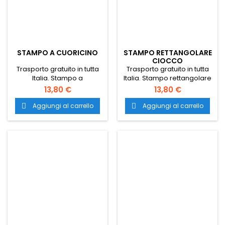
STAMPO A CUORICINO
STAMPO RETTANGOLARE
CIOCCO
Trasporto gratuito in tutta
Trasporto gratuito in tutta
Italia. Stampo a
Italia. Stampo rettangolare
cuoricino. stampo
ciocco. stampo
13,80 €
13,80 €
professionale per
professionale per
pasticceria. stampi nuovi
pasticceria. stampi nuovi
Aggiungi al carrello
Aggiungi al carrello


per pasticceria. stampo
per pasticceria. stampo
professionale per dolci.
professionale per dolci.
stampo pasticceria nuovo.
stampo pasticceria nuovo.
stampi nuovi per
stampi nuovi per
pasticceria.
pasticceria. stampo
cioccolatini. stampi per
cioccolatini.