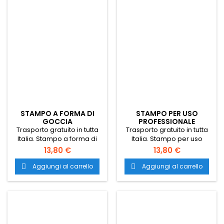
stampi nuovi per
stampi nuovi per
pasticceria. stampo
pasticceria.
cioccolatini. stampi per
cioccolatini.
STAMPO A FORMA DI
STAMPO PER USO
GOCCIA
PROFESSIONALE
Trasporto gratuito in tutta
Trasporto gratuito in tutta
Italia. Stampo a forma di
Italia. Stampo per uso
goccia. stampo
professionale. stampo
13,80 €
13,80 €
professionale per
professionale per
pasticceria. stampi nuovi
pasticceria. stampi nuovi
Aggiungi al carrello
Aggiungi al carrello


per pasticceria. stampo
per pasticceria. stampo
professionale per dolci.
professionale per dolci.
stampo pasticceria nuovo.
stampo pasticceria nuovo.
stampi nuovi per
stampi nuovi per
pasticceria.
pasticceria. stampo
cioccolatini. stampi per