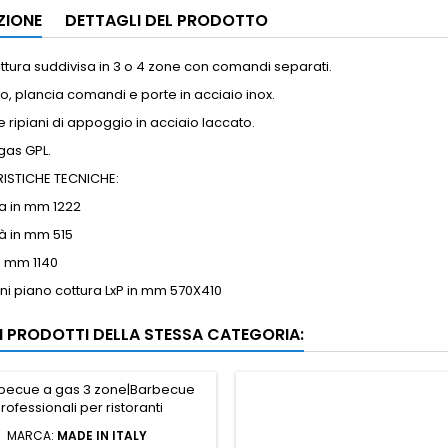
ZIONE
DETTAGLI DEL PRODOTTO
ottura suddivisa in 3 o 4 zone con comandi separati.
, plancia comandi e porte in acciaio inox.
 e ripiani di appoggio in acciaio laccato.
gas GPL.
ISTICHE TECNICHE:
a in mm
1222
tà in mm
515
in mm
1140
i piano cottura LxP in mm
570X410
RI PRODOTTI DELLA STESSA CATEGORIA:
MARCA:
MADE IN ITALY