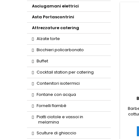
Asciugamani elettrici
Asta Portascontrini
Attrezzature catering
Alzate torte
Bicchieri policarbonato
Buffet
Cocktail station per catering
Contenitori isotermici
Fontane con acqua
Fornelli flambè
Barbe
cottu
Piatti ciotole e vassoi in
migl
melamina
barbecu
cuocere
Sculture di ghiaccio
fon