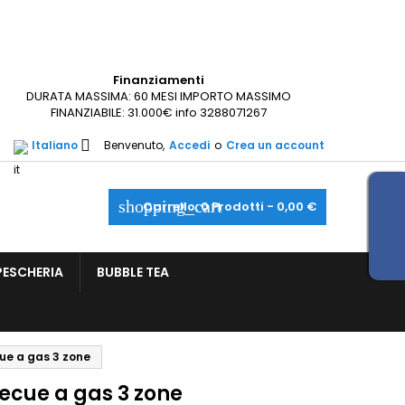
×
×
×
Finanziamenti
DURATA MASSIMA: 60 MESI IMPORTO MASSIMO
sta
FINANZIABILE: 31.000€ info 3288071267
_outline
ist

Italiano
Benvenuto,
Accedi
o
Crea un account
)
)
shopping_cart
Carrello:
0
Prodotti - 0,00 €
PESCHERIA
BUBBLE TEA
ue a gas 3 zone
ecue a gas 3 zone