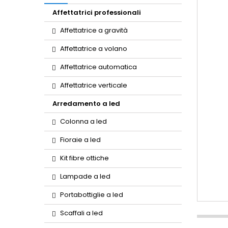
Affettatrici professionali
Affettatrice a gravità
Affettatrice a volano
Affettatrice automatica
Affettatrice verticale
Arredamento a led
Colonna a led
Fioraie a led
Kit fibre ottiche
Lampade a led
Portabottiglie a led
Scaffali a led