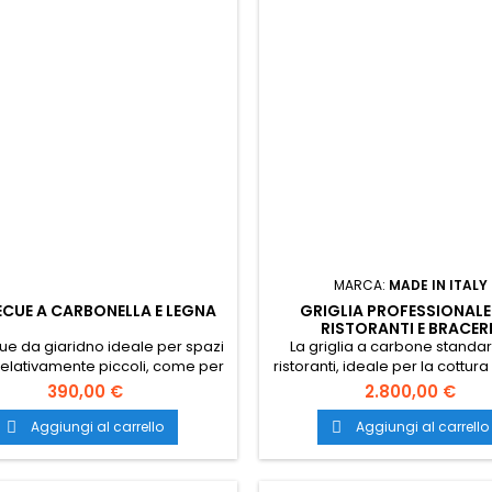
MARCA:
MADE IN ITALY
CUE A CARBONELLA E LEGNA
GRIGLIA PROFESSIONALE
RISTORANTI E BRACER
e da giaridno ideale per spazi
La griglia a carbone standa
elativamente piccoli, come per
ristoranti, ideale per la cottura 
io una terrazza o un piccolo
piatti di carne e pesce alla 
390,00 €
2.800,00 €
rdino senza rinunciare alla
Garantisce ottime prestazioni i
sionalità. Trasporto gratuito in
sicurezza, è completame
Aggiungi al carrello
Aggiungi al carrello


tutta Italia.
autonoma, pratica da utilizzare
da pulire. Il trasporto è gratuito
Italia.