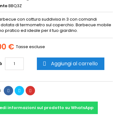
ento
BBQ3Z
barbecue con cottura suddivisa in 3 con comandi
, dotata di termometro sul coperchio. Barbecue mobile
o pratico ed ideale per il tuo giardino.
00 €
Tasse escluse
Aggiungi al carrello
à

i
edi informazioni sul prodotto su WhatsApp