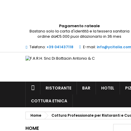
A
(
A
Pagamento rateale
Bastano solo la carta d'identità e la tessera sanitaria
De
((l
ordine da€5.000 puoi dilazionarlo in 36 mes
dei
Telefono:
+39 041437118
E-mail:
info@ycitalia.co
RISTORANTE
BAR
HOTEL
PI
COTTURA ETNICA
Home
Cottura Professionale per Ristoranti e Cuc
HOME