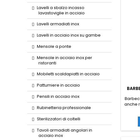
Lavelli a sbalzo incasso
lavastoviglie in acciaio
Lavelli armadiati inox
Lavelli in acciaio inox su gambe
Mensole a ponte
Mensole in acciaio inox per
ristoranti
Mobiletti scaldapiatti in acciaio
Pattumiere in acciaio
BARBE
Pensili in acciaio inox
Barbecu
anche r
Rubinetteria professionale
esemp
gia
Sterilizzatori di coltelli
profes
Tavoli armadiati angolari in
acciaio inox