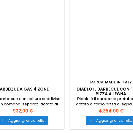
MARCA:
MADE IN ITALY
ARBEQUE A GAS 4 ZONE
DIABLO IL BARBECUE CON
PIZZA A LEGNA
 barbecue con cottura suddivisa
Diablo è il barbecue prefabb
on comandi separati, dotata di
dotato di forno pizza a legna,
etro sul coperchio. Barbecue
per organizzare tavolate all’ar
932,00 €
4.354,00 €
 da esterno pratico ed ideale
ricche di divertimento. Il desi
per il tuo giardino.
nel suo genere e l’elevata qua
Aggiungi al carrello
Aggiungi al carrello


materiali, lo rendono robu
funzionale, adatto all’utilizzo in