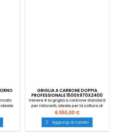
 FORNO
GRIGLIA A CARBONE DOPPIA
PROFESSIONALE 1500X970X2400
ricato
Venere è la griglia a carbone standard
 ideale
per ristoranti, ideale per la cottura di
ia aperta
ottimi piatti di carne e pesce alla brace.
6.550,00 €
gn unico
Trasporto gratuito in tutta Italia.
lità dei
Aggiungi al carrello

sto e
 qualsiasi