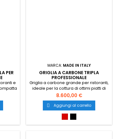
MARCA:
MADE IN ITALY
LA PER
GRIGLIA A CARBONE TRIPLA
IE
PROFESSIONALE
toranti e
Griglia a carbone grande per ristoranti,
 compatta
ideale per la cottura di ottimi piatti di
ttura di
carne e pesce alla brace. Garantisce
8.600,00 €
la brace.
eccezionali prestazioni in totale
 con i
sicurezza, è completamente
Aggiungi al carrello

luzione
autonoma, pratica da utilizzare e facile
ore, per
da pulire.
Rosso
Nero
enute.