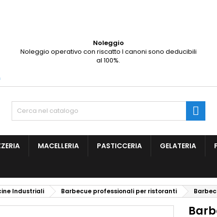
ggiungi alla lista dei desideri
(title))
ccedi
Noleggio
Noleggio operativo con riscatto I canoni sono deducibili
vi avere effettuato l'accesso per salvare dei prodotti nella tua li
abel))
al 100%.
 desideri.
add_circle
Create new l
m
((cancelText))
((loginText)
((cancelText))
((createText)

ZZERIA
MACELLERIA
PASTICCERIA
GELATERIA
ine Industriali
Barbecue professionali per ristoranti
Barbec
Barb