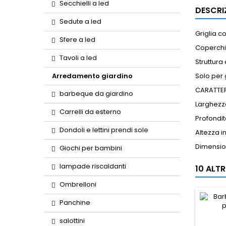
Secchielli a led
DESCRI
Sedute a led
Griglia c
Sfere a led
Coperchio
Tavoli a led
Struttura
Arredamento giardino
Solo per 
CARATTER
barbeque da giardino
Larghezz
Carrelli da esterno
Profondi
Dondoli e lettini prendi sole
Altezza 
Dimension
Giochi per bambini
lampade riscaldanti
10 ALT
Ombrelloni
Panchine
salottini