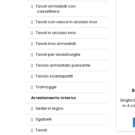
Tavoli armadiati con
cassettiera
Tavoli con vasca in acciaio inox
Tavoli in acciaio inox
Tavoli inox armadiati
Tavoli per lavastoviglie
Tavolo armadiato passante
Tavolo scaldapiatti
Tramogge
B
Arredamento interno
Griglia
in 4 c
Sedie in legno
termom
mobile
Sgabelli
Tavoli